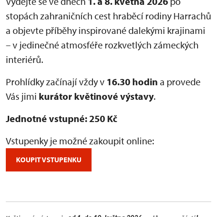
Vydejte se ve dnech
1. a 8. května 2026
po
stopách zahraničních cest hraběcí rodiny Harrachů
a objevte příběhy inspirované dalekými krajinami
– v jedinečné atmosféře rozkvetlých zámeckých
interiérů.
Prohlídky začínají vždy v
16.30 hodin
a provede
Vás jimi
kurátor květinové výstavy
.
Jednotné vstupné: 250 Kč
Vstupenky je možné zakoupit online:
KOUPIT VSTUPENKU