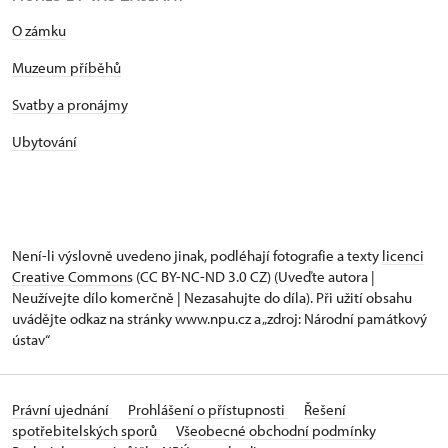
O zámku
Muzeum příběhů
Svatby a pronájmy
Ubytování
Není-li výslovně uvedeno jinak, podléhají fotografie a texty
licenci
Creative Commons
(CC BY-NC-ND 3.0 CZ) (Uveďte autora |
Neužívejte dílo komerčně | Nezasahujte do díla). Při užití obsahu
uvádějte odkaz na stránky www.npu.cz a „zdroj: Národní památkový
ústav“
Právní ujednání
Prohlášení o přístupnosti
Řešení
spotřebitelských sporů
Všeobecné obchodní podmínky