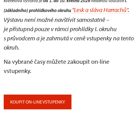
Květinová výstava je
od 1. do 10. května 2026
nedílnou součástí
I.
"Lesk a sláva Harrachů"
.
(základního) prohlídkového okruhu
Výstavu není možné navštívit samostatně –
je přístupná pouze v rámci prohlídky I. okruhu
s průvodcem a je zahrnutá v ceně vstupenky na tento
okruh.
Na vybrané časy můžete zakoupit on-line
vstupenky.
KOUPIT ON-LINE VSTUPENKY