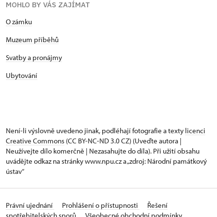
MOHLO BY VÁS ZAJÍMAT
O zámku
Muzeum příběhů
Svatby a pronájmy
Ubytování
Není-li výslovně uvedeno jinak, podléhají fotografie a texty
licenci
Creative Commons
(CC BY-NC-ND 3.0 CZ) (Uveďte autora |
Neužívejte dílo komerčně | Nezasahujte do díla). Při užití obsahu
uvádějte odkaz na stránky www.npu.cz a „zdroj: Národní památkový
ústav“
Právní ujednání
Prohlášení o přístupnosti
Řešení
spotřebitelských sporů
Všeobecné obchodní podmínky