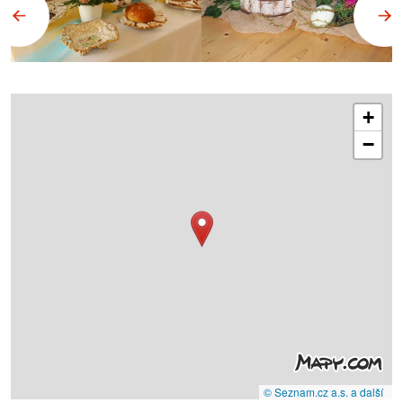
+
−
© Seznam.cz a.s. a další