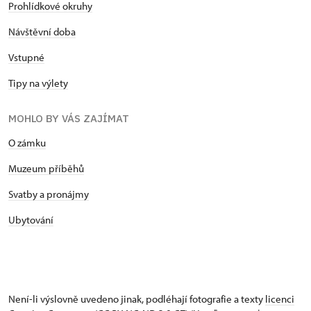
Prohlídkové okruhy
Návštěvní doba
Vstupné
Tipy na výlety
MOHLO BY VÁS ZAJÍMAT
O zámku
Muzeum příběhů
Svatby a pronájmy
Ubytování
Není-li výslovně uvedeno jinak, podléhají fotografie a texty
licenci