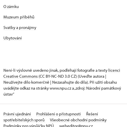
O zámku
Muzeum příběhů
Svatby a pronájmy
Ubytování
Není-li výslovně uvedeno jinak, podléhají fotografie a texty
licenci
Creative Commons
(CC BY-NC-ND 3.0 CZ) (Uveďte autora |
Neužívejte dílo komerčně | Nezasahujte do díla). Při užití obsahu
uvádějte odkaz na stránky www.npu.cz a „zdroj: Národní památkový
ústav“
Právní ujednání
Prohlášení o přístupnosti
Řešení
spotřebitelských sporů
Všeobecné obchodní podmínky
Podmínky pro výpůjčky NPÚ
webeditor@npu.cz