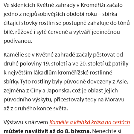
Ve sklenících Květné zahrady v Kroměříži začalo
jedno z nejpůsobivějších období roku – sbírka
čítající stovky rostlin se postupně zahaluje do tónů
bílé, růžové i sytě červené a vytváří jedinečnou
podívanou.
Kamélie se v Květné zahradě začaly pěstovat od
druhé poloviny 19. století a ve 20. století už patřily
k největším lákadlům kroměřížské rostlinné
sbírky. Tyto rostliny byly původně dovezeny z Asie,
zejména z Číny a Japonska, což je oblast jejich
původního výskytu, přicestovaly tedy na Moravu
až z druhého konce světa.
Výstavu s názvem
Kamélie a křehká krása na cestách
můžete navštívit až do 8. března
. Nenechte si