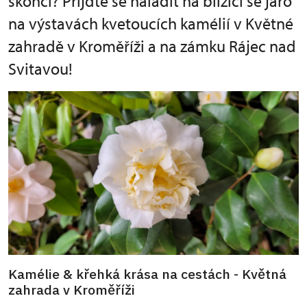
skončí? Přijďte se naladit na blížící se jaro
na výstavách kvetoucích kamélií v Květné
zahradě v Kroměříži a na zámku Rájec nad
Svitavou!
Kamélie & křehká krása na cestách - Květná
zahrada v Kroměříži