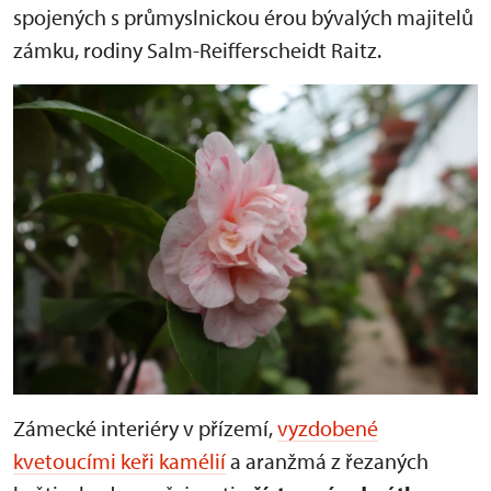
spojených s průmyslnickou érou bývalých majitelů
zámku, rodiny Salm-Reifferscheidt Raitz.
Zámecké interiéry v přízemí,
vyzdobené
kvetoucími keři kamélií
a aranžmá z řezaných