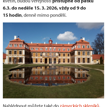
květin, budou veřejnosti
přístupné od pátku
6.3. do neděle 15. 3. 2026, vždy od 9 do
15 hodin
, denně mimo pondělí.
Nahlédnout můžete také do
zámeckých skleníků
,