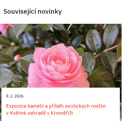
Související novinky
9. 2. 2026
Expozice kamélií a příběh exotických rostlin
v Květné zahradě v Kroměříži