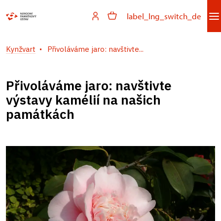
label_lng_switch_de
Kynžvart
Přivoláváme jaro: navštivte...
Přivoláváme jaro: navštivte
výstavy kamélií na našich
památkách