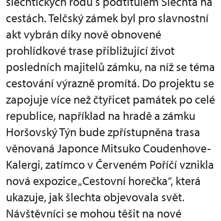
šlechtických rodů s podtitulem Šlechta na
cestách. Telčský zámek byl pro slavnostní
akt vybrán díky nově obnovené
prohlídkové trase přibližující život
posledních majitelů zámku, na níž se téma
cestování výrazně promítá. Do projektu se
zapojuje více než čtyřicet památek po celé
republice, například na hradě a zámku
Horšovský Týn bude zpřístupněna trasa
věnovaná Japonce Mitsuko Coudenhove-
Kalergi, zatímco v Červeném Poříčí vznikla
nová expozice „Cestovní horečka“, která
ukazuje, jak šlechta objevovala svět.
Návštěvníci se mohou těšit na nové