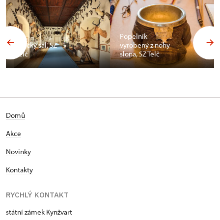
Popelník
Africký sál, SZ
vyrobený z nohy
Telč
slona, SZ Telč
Domů
Akce
Novinky
Kontakty
RYCHLÝ KONTAKT
státní zámek Kynžvart