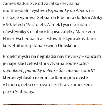
zámek Raduň zve od začátku června na
multimediální výstavu
Vzpomínky na Afriku
, na
níž ožije výprava Gebharda Blüchera do Jižní Afriky
v 90. letech 19. století. Zámek Lysice seznámí
návštěvníky s osobností spisovatelky Marie von
Ebner-Eschenbach a cestovatelskými aktivitami
korvetního kapitána Erwina Dubského.
Projekt myslí i na nejmladší návštěvníky – součástí
je například celostátní výtvarná soutěž
„Děti
památkám, památky dětem – Šlechta na cestách"
,
kterou vyhlásilo územní odborní pracoviště
v Liberci, nebo cestovatelská hra v zámeckém
parku Slatiňany.