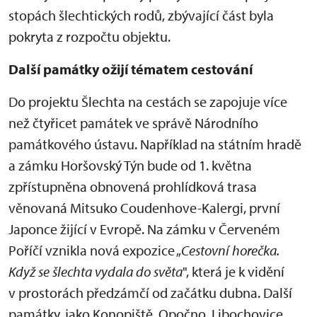
stopách šlechtických rodů, zbývající část byla
pokryta z rozpočtu objektu.
Další památky ožijí tématem cestování
Do projektu Šlechta na cestách se zapojuje více
než čtyřicet památek ve správě Národního
památkového ústavu. Například na státním hradě
a zámku Horšovský Týn bude od 1. května
zpřístupněna obnovená prohlídková trasa
věnovaná Mitsuko Coudenhove-Kalergi, první
Japonce žijící v Evropě. Na zámku v Červeném
Poříčí vznikla nová expozice „
Cestovní horečka.
Když se šlechta vydala do světa
", která je k vidění
v prostorách předzámčí od začátku dubna. Další
památky, jako Konopiště, Opočno, Libochovice,