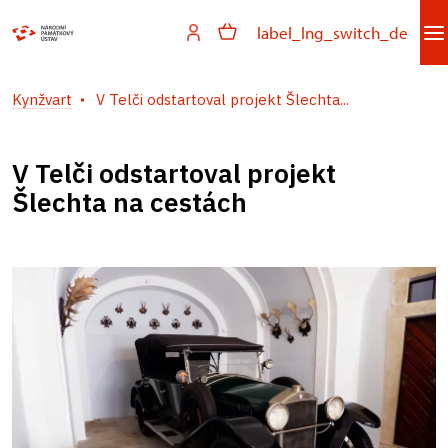
label_lng_switch_de
Kynžvart
V Telči odstartoval projekt Šlechta...
V Telči odstartoval projekt
Šlechta na cestách