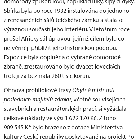
domorodý způsob lovu, například luky, šípy či dýky.
Sbírka byla po roce 1932 instalována do jednoho
z renesančních sálů telčského zámku a stala se
výraznou součástí jeho interiéru. V letošním roce
prošel Africký sál úpravou, jejímž cílem bylo co
nejvěrněji přiblížit jeho historickou podobu.
Expozice byla doplněna o vybrané domorodé
zbraně, zrestaurováno bylo dvacet loveckých
trofejí za bezmála 260 tisíc korun.
Obnova prohlídkové trasy
Obytné místnosti
posledních majitelů zámku
, včetně souvisejících
stavebních a restaurátorských prací, si vyžádala
celkové náklady ve výši 1 622 170 Kč. Z toho
909 545 Kč bylo hrazeno z dotace Ministerstva
kultury České republiky poskytované na projekt Po