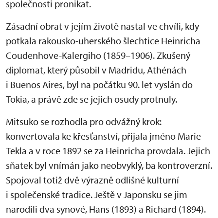
společnosti pronikat.
Zásadní obrat v jejím životě nastal ve chvíli, kdy
potkala rakousko-uherského šlechtice Heinricha
Coudenhove-Kalergiho (1859–1906). Zkušený
diplomat, který působil v Madridu, Athénách
i Buenos Aires, byl na počátku 90. let vyslán do
Tokia, a právě zde se jejich osudy protnuly.
Mitsuko se rozhodla pro odvážný krok:
konvertovala ke křesťanství, přijala jméno Marie
Tekla a v roce 1892 se za Heinricha provdala. Jejich
sňatek byl vnímán jako neobvyklý, ba kontroverzní.
Spojoval totiž dvě výrazně odlišné kulturní
i společenské tradice. Ještě v Japonsku se jim
narodili dva synové, Hans (1893) a Richard (1894).