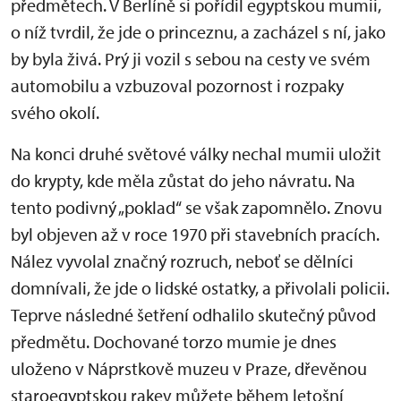
předmětech. V Berlíně si pořídil egyptskou mumii,
o níž tvrdil, že jde o princeznu, a zacházel s ní, jako
by byla živá. Prý ji vozil s sebou na cesty ve svém
automobilu a vzbuzoval pozornost i rozpaky
svého okolí.
Na konci druhé světové války nechal mumii uložit
do krypty, kde měla zůstat do jeho návratu. Na
tento podivný „poklad“ se však zapomnělo. Znovu
byl objeven až v roce 1970 při stavebních pracích.
Nález vyvolal značný rozruch, neboť se dělníci
domnívali, že jde o lidské ostatky, a přivolali policii.
Teprve následné šetření odhalilo skutečný původ
předmětu. Dochované torzo mumie je dnes
uloženo v Náprstkově muzeu v Praze, dřevěnou
staroegyptskou rakev můžete během letošní