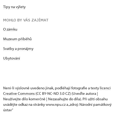
Tipy na výlety
MOHLO BY VÁS ZAJÍMAT
O zámku
Muzeum příběhů
Svatby a pronájmy
Ubytování
Není-li výslovně uvedeno jinak, podléhají fotografie a texty
licenci
Creative Commons
(CC BY-NC-ND 3.0 CZ) (Uveďte autora |
Neužívejte dílo komerčně | Nezasahujte do díla). Při užití obsahu
uvádějte odkaz na stránky www.npu.cz a „zdroj: Národní památkový
ústav“