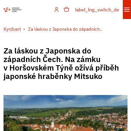
label_lng_switch_de
Kynžvart
Za láskou z Japonska do západních...
Za láskou z Japonska do
západních Čech. Na zámku
v Horšovském Týně ožívá příběh
japonské hraběnky Mitsuko