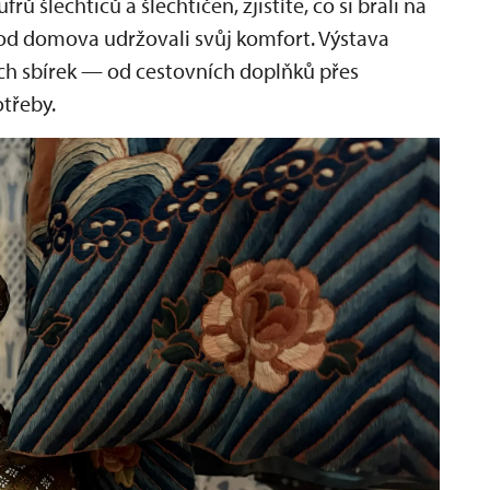
 šlechticů a šlechtičen, zjistíte, co si brali na
rů od domova udržovali svůj komfort. Výstava
ch sbírek — od cestovních doplňků přes
třeby.