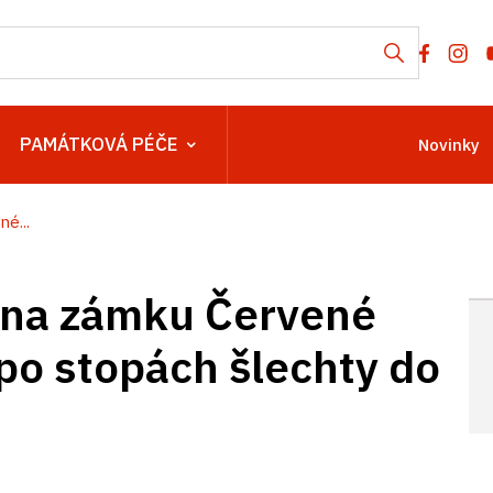
PAMÁTKOVÁ PÉČE
Novinky
é...
 na zámku Červené
 po stopách šlechty do