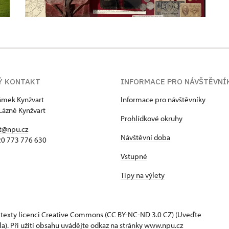
Ý KONTAKT
INFORMACE PRO NÁVŠTĚVNÍ
zámek Kynžvart
Informace pro návštěvníky
Lázně Kynžvart
Prohlídkové okruhy
t@npu.cz
Návštěvní doba
420 773 776 630
Vstupné
Tipy na výlety
 texty
licenci Creative Commons
(CC BY-NC-ND 3.0 CZ) (Uveďte
la). Při užití obsahu uvádějte odkaz na stránky www.npu.cz