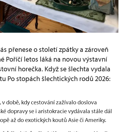
vás přenese o století zpátky a zároveň
 Poříčí letos láká na novou výstavní
ovní horečka. Když se šlechta vydala
ektu Po stopách šlechtických rodů 2026:
, v době, kdy cestování zažívalo doslova
ké dopravy se i aristokracie vydávala stále dál
opě až do exotických koutů Asie či Ameriky.