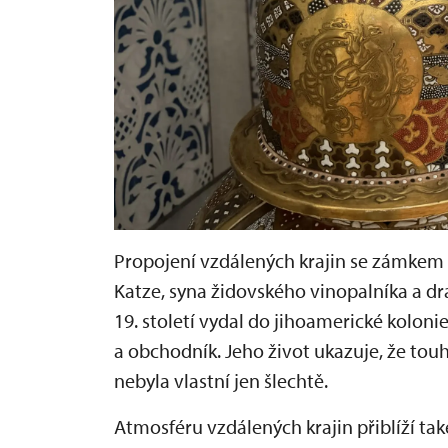
Propojení vzdálených krajin se zámkem 
Katze, syna židovského vinopalníka a dra
19. století vydal do jihoamerické koloni
a obchodník. Jeho život ukazuje, že tou
nebyla vlastní jen šlechtě.
Atmosféru vzdálených krajin přiblíží ta