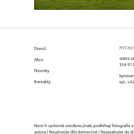
RYCHL
Domů
státní 
Akce
354 91 
Novinky
kynzvar
Kontakty
tel.: +
Není-li výslovně uvedeno jinak, podléhají fotografie a
autora | Neužívejte dílo komerčně | Nezasahujte do dí