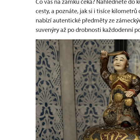
Co vás na zámku čeká? Nahlédnete do kufrů
cesty, a poznáte, jak si i tisíce kilomet
nabízí autentické předměty ze zámecký
suvenýry až po drobnosti každodenní po