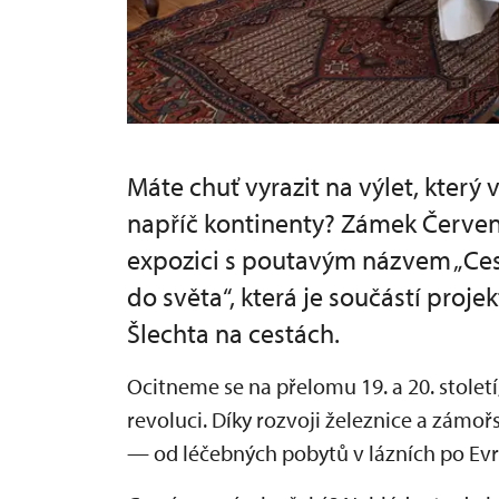
Máte chuť vyrazit na výlet, který 
napříč kontinenty? Zámek Červené
expozici s poutavým názvem „Cest
do světa“, která je součástí proj
Šlechta na cestách.
Ocitneme se na přelomu 19. a 20. století
revoluci. Díky rozvoji železnice a zámořs
— od léčebných pobytů v lázních po Evr