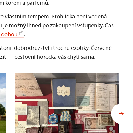
ní koření a parfémů.
dete vlastním tempem. Prohlídka není vedená
u je možný ihned po zakoupení vstupenky. Čas
í dobou
.
torii, dobrodružství i trochu exotiky, Červené
yrazit — cestovní horečka vás chytí sama.