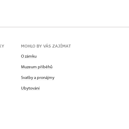
KY
MOHLO BY VÁS ZAJÍMAT
O zámku
Muzeum příběhů
Svatby a pronájmy
Ubytování