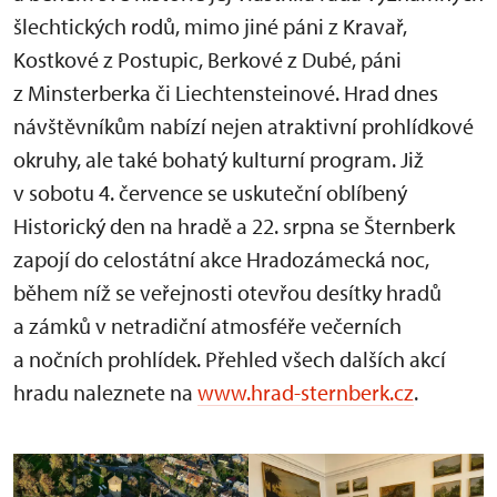
šlechtických rodů, mimo jiné páni z Kravař,
Kostkové z Postupic, Berkové z Dubé, páni
z Minsterberka či Liechtensteinové. Hrad dnes
návštěvníkům nabízí nejen atraktivní prohlídkové
okruhy, ale také bohatý kulturní program. Již
v sobotu 4. července se uskuteční oblíbený
Historický den na hradě a 22. srpna se Šternberk
zapojí do celostátní akce Hradozámecká noc,
během níž se veřejnosti otevřou desítky hradů
a zámků v netradiční atmosféře večerních
a nočních prohlídek. Přehled všech dalších akcí
hradu naleznete na
www.hrad-sternberk.cz
.