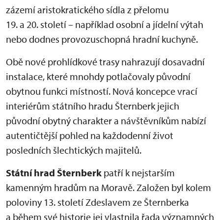
zázemí aristokratického sídla z přelomu
19. a 20. století – například osobní a jídelní výtah
nebo dodnes provozuschopná hradní kuchyně.
Obě nové prohlídkové trasy nahrazují dosavadní
instalace, které mnohdy potlačovaly původní
obytnou funkci místností. Nová koncepce vrací
interiérům státního hradu Šternberk jejich
původní obytný charakter a návštěvníkům nabízí
autentičtější pohled na každodenní život
posledních šlechtických majitelů.
Státní hrad Šternberk
patří k nejstarším
kamenným hradům na Moravě. Založen byl kolem
poloviny 13. století Zdeslavem ze Šternberka
a během své historie jej vlastnila řada významných