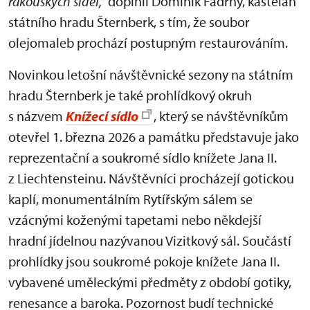
rakouských sídel,“
doplnil Dominik Fadrný, kastelán
státního hradu Šternberk, s tím, že soubor
olejomaleb prochází postupným restaurováním.
Novinkou letošní návštěvnické sezony na státním
hradu Šternberk je také prohlídkový okruh
s názvem
Knížecí sídlo
, který se návštěvníkům
otevřel 1. března 2026 a památku představuje jako
reprezentační a soukromé sídlo knížete Jana II.
z Liechtensteinu. Návštěvníci procházejí gotickou
kaplí, monumentálním Rytířským sálem se
vzácnými koženými tapetami nebo někdejší
hradní jídelnou nazývanou Vizitkový sál. Součástí
prohlídky jsou soukromé pokoje knížete Jana II.
vybavené uměleckými předměty z období gotiky,
renesance a baroka. Pozornost budí technické