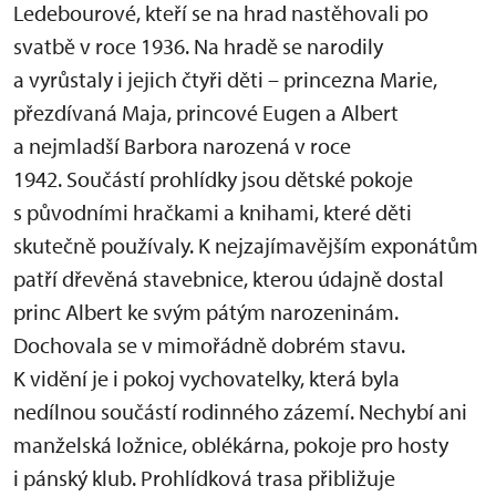
Ledebourové, kteří se na hrad nastěhovali po
svatbě v roce 1936. Na hradě se narodily
a vyrůstaly i jejich čtyři děti – princezna Marie,
přezdívaná Maja, princové Eugen a Albert
a nejmladší Barbora narozená v roce
1942. Součástí prohlídky jsou dětské pokoje
s původními hračkami a knihami, které děti
skutečně používaly. K nejzajímavějším exponátům
patří dřevěná stavebnice, kterou údajně dostal
princ Albert ke svým pátým narozeninám.
Dochovala se v mimořádně dobrém stavu.
K vidění je i pokoj vychovatelky, která byla
nedílnou součástí rodinného zázemí. Nechybí ani
manželská ložnice, oblékárna, pokoje pro hosty
i pánský klub. Prohlídková trasa přibližuje