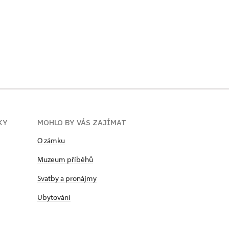
KY
MOHLO BY VÁS ZAJÍMAT
O zámku
Muzeum příběhů
Svatby a pronájmy
Ubytování