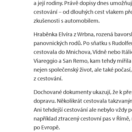
a její rodiny. Právě dopisy dnes umožňu
cestování – od dlouhých cest vlakem pře
zkušenosti s automobilem.
Hraběnka Elvíra z Wrbna, rozená bavors
panovnických rodů. Po sňatku s Rudolfe
cestovala do Mnichova, Vídně nebo Itálie
Viareggio a San Remo, kam tehdy mířila
nejen společenský život, ale také počasí
z cestování.
Dochované dokumenty ukazují, že k pře
dopravu. Několikrát cestovala takzvan
Ani tehdejší cestování ale nebylo vždy
například ztracený cestovní pas v Římě
po Evropě.