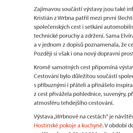
Zajímavou součástí výstavy jsou také i
Kristián z Wrbna patřil mezi první šlech
společenských cest i setkání automobili
technické poruchy a zdržení. Sama Elvír
a v jednom z dopisů poznamenala, že ce
Později si však i ona nový dopravní prost
Kromě samotných cest připomíná výstava t
Cestování bylo důležitou součástí spol
s příbuznými i přáteli a přinášelo inspi
z cest přivážela pohlednice, suvenýry, 
atmosféru tehdejšího cestování.
Výstava „Wrbnové na cestách“ je návšt
Hostinské pokoje a kuchyně
. V období d