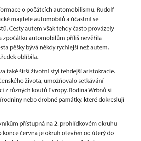
nformace o počátcích automobilismu. Rudolf
tické majitele automobilů a účastnil se
stů. Cesty autem však tehdy často provázely
a zpočátku automobilům příliš nevěřila
sta pěšky bývá někdy rychlejší než autem.
ředek oblíbila.
aké širší životní styl tehdejší aristokracie.
ečenského života, umožňovalo setkávání
raci z různých koutů Evropy. Rodina Wrbnů si
přírodniny nebo drobné památky, které dokreslují
ěvníkům přístupná na 2. prohlídkovém okruhu
o konce června je okruh otevřen od úterý do