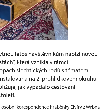
ytnou letos návštěvníkům nabízí novou
tách“, která vznikla v rámci
topách šlechtických rodů s tématem
e instalována na 2. prohlídkovém okruhu
ližuje, jak vypadalo cestování
toletí.
 osobní korespondence hraběnky Elvíry z Wrbna