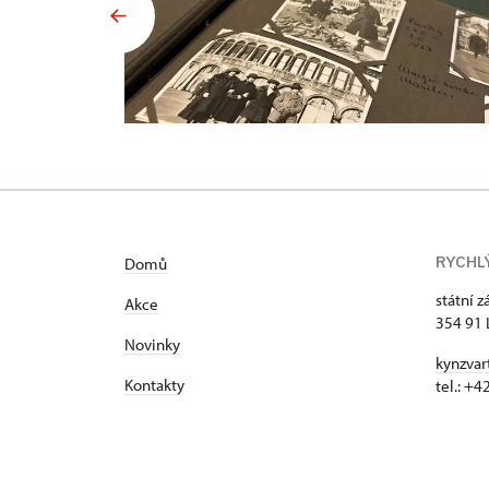
RYCHL
Domů
státní 
Akce
354 91 
Novinky
kynzvar
Kontakty
tel.: +