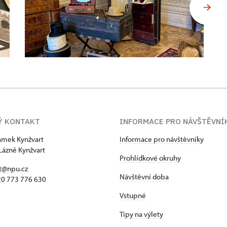
Ý KONTAKT
INFORMACE PRO NÁVŠTĚVNÍ
zámek Kynžvart
Informace pro návštěvníky
Lázně Kynžvart
Prohlídkové okruhy
t@npu.cz
Návštěvní doba
420 773 776 630
Vstupné
Tipy na výlety