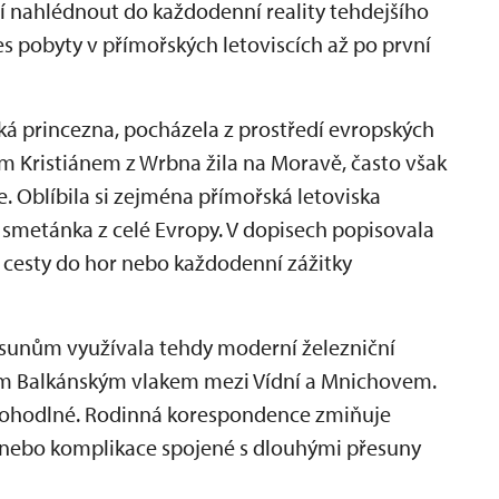
jí nahlédnout do každodenní reality tehdejšího
s pobyty v přímořských letoviscích až po první
ká princezna, pocházela z prostředí evropských
m Kristiánem z Wrbna žila na Moravě, často však
. Oblíbila si zejména přímořská letoviska
 smetánka z celé Evropy. V dopisech popisovala
, cesty do hor nebo každodenní zážitky
sunům využívala tehdy moderní železniční
ým Balkánským vlakem mezi Vídní a Mnichovem.
 pohodlné. Rodinná korespondence zmiňuje
, nebo komplikace spojené s dlouhými přesuny