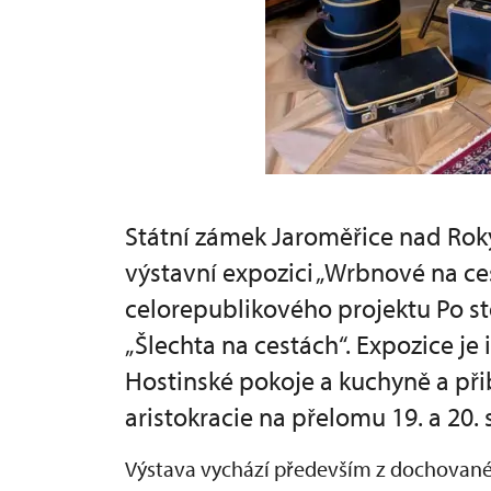
Státní zámek Jaroměřice nad Rok
výstavní expozici „Wrbnové na ces
celorepublikového projektu Po s
„Šlechta na cestách“. Expozice j
Hostinské pokoje a kuchyně a přib
aristokracie na přelomu 19. a 20. s
Výstava vychází především z dochované