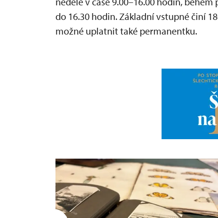
neděle v čase 9.00–16.00 hodin, během 
do 16.30 hodin. Základní vstupné činí 1
možné uplatnit také permanentku.