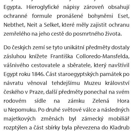
Egypta. Hieroglyfické nápisy zároveň obsahují
ochranné formule pronášené bohyněmi Eset,
Nebthet, Neit a Selket, které měly zajistit ochranu
zemřelého na jeho cestě do posmrtného života.
Do českých zemí se tyto unikátní předměty dostaly
zásluhou knížete Františka Colloredo-Mansfelda,
vášnivého cestovatele a sběratele, který navštívil
Egypt roku 1846. Část staroegyptských památek po
návratu věnoval tehdejšímu Muzeu království
českého v Praze, další předměty ponechal na svém
rodovém sídle na zámku Zelená Hora
u Nepomuku. Po druhé světové válce a následných
majetkových změnách byl zámecký mobiliář
rozptýlen a část sbírky byla převezena do Kladrub