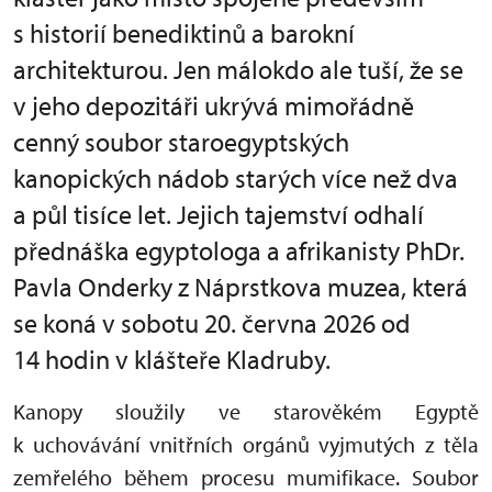
s historií benediktinů a barokní
architekturou. Jen málokdo ale tuší, že se
v jeho depozitáři ukrývá mimořádně
cenný soubor staroegyptských
kanopických nádob starých více než dva
a půl tisíce let. Jejich tajemství odhalí
přednáška egyptologa a afrikanisty PhDr.
Pavla Onderky z Náprstkova muzea, která
se koná v sobotu 20. června 2026 od
14 hodin v klášteře Kladruby.
Kanopy sloužily ve starověkém Egyptě
k uchovávání vnitřních orgánů vyjmutých z těla
zemřelého během procesu mumifikace. Soubor