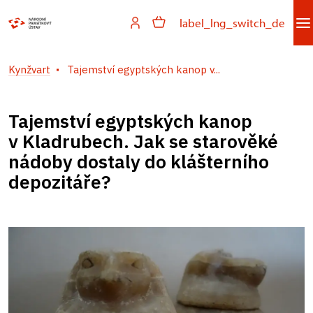
label_lng_switch_de
Kynžvart
Tajemství egyptských kanop v...
Tajemství egyptských kanop
v Kladrubech. Jak se starověké
nádoby dostaly do klášterního
depozitáře?