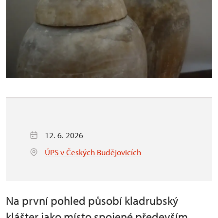
12. 6. 2026
ÚPS v Českých Budějovicích
Na první pohled působí kladrubský
klášter jako místo spojené především