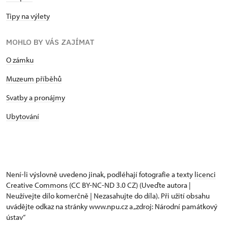
Tipy na výlety
MOHLO BY VÁS ZAJÍMAT
O zámku
Muzeum příběhů
Svatby a pronájmy
Ubytování
Není-li výslovně uvedeno jinak, podléhají fotografie a texty
licenci
Creative Commons
(CC BY-NC-ND 3.0 CZ) (Uveďte autora |
Neužívejte dílo komerčně | Nezasahujte do díla). Při užití obsahu
uvádějte odkaz na stránky www.npu.cz a „zdroj: Národní památkový
ústav“