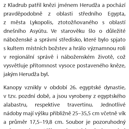
z Kladrub patřil knězi jménem Herudža a pochází
pravděpodobně z oblasti středního Egypta,
z města Lykopolis, ztotožňovaného s oblastí
dnešního Asyútu. Ve starověku šlo o důležité
náboženské a správní středisko, které bylo spjato
s kultem místních božstev a hrálo významnou roli
v regionální správě i náboženském životě, což
vysvětluje přítomnost vysoce postaveného kněze,
jakým Herudža byl.
Kanopy vznikly v období 26. egyptské dynastie,
v tzv. pozdní době, a jsou vyrobeny z egyptského
alabastru, respektive travertinu. Jednotlivé
nádoby mají výšku přibližně 25–35,5 cm včetně vík
a průměr 17,5–19,8 cm. Soubor je pozoruhodný