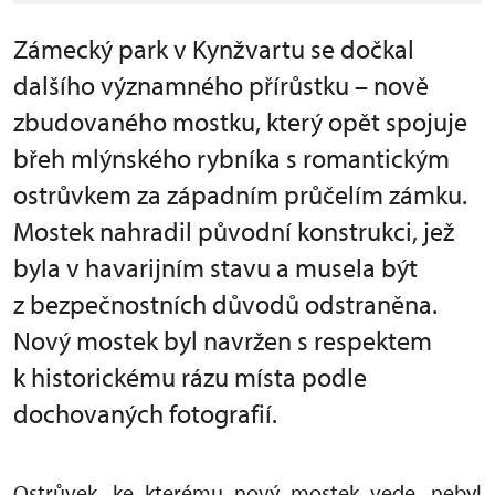
Zámecký park v Kynžvartu se dočkal
dalšího významného přírůstku – nově
zbudovaného mostku, který opět spojuje
břeh mlýnského rybníka s romantickým
ostrůvkem za západním průčelím zámku.
Mostek nahradil původní konstrukci, jež
byla v havarijním stavu a musela být
z bezpečnostních důvodů odstraněna.
Nový mostek byl navržen s respektem
k historickému rázu místa podle
dochovaných fotografií.
Ostrůvek, ke kterému nový mostek vede, nebyl