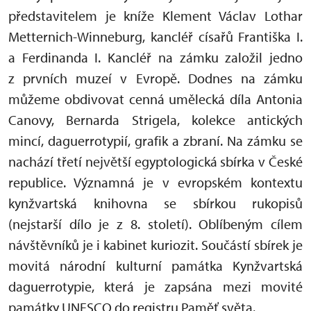
představitelem je kníže Klement Václav Lothar
Metternich-Winneburg, kancléř císařů Františka I.
a Ferdinanda I. Kancléř na zámku založil jedno
z prvních muzeí v Evropě. Dodnes na zámku
můžeme obdivovat cenná umělecká díla Antonia
Canovy, Bernarda Strigela, kolekce antických
mincí, daguerrotypií, grafik a zbraní. Na zámku se
nachází třetí největší egyptologická sbírka v České
republice. Významná je v evropském kontextu
kynžvartská knihovna se sbírkou rukopisů
(nejstarší dílo je z 8. století). Oblíbeným cílem
návštěvníků je i kabinet kuriozit. Součástí sbírek je
movitá národní kulturní památka Kynžvartská
daguerrotypie, která je zapsána mezi movité
památky UNESCO do registru Paměť světa.