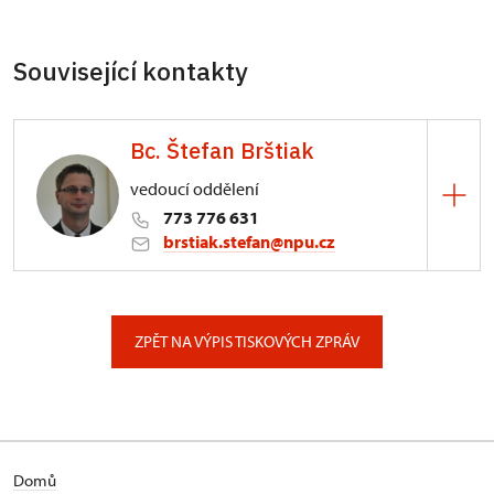
Související kontakty
Bc. Štefan Brštiak
vedoucí oddělení
773 776 631
brstiak.stefan@npu.cz
Zámek Kynžvart
Zámek 347/, Lázně Kynžvart
ZPĚT NA VÝPIS TISKOVÝCH ZPRÁV
Domů