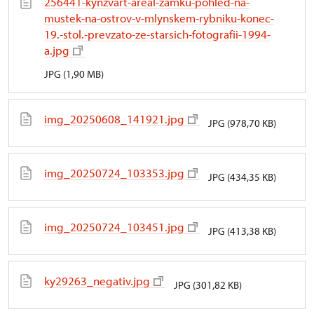
256441-kynzvart-areal-zamku-pohled-na-
mustek-na-ostrov-v-mlynskem-rybniku-konec-
19.-stol.-prevzato-ze-starsich-fotografii-1994-
a.jpg
JPG (1,90 MB)
img_20250608_141921.jpg
JPG (978,70 KB)
img_20250724_103353.jpg
JPG (434,35 KB)
img_20250724_103451.jpg
JPG (413,38 KB)
ky29263_negativ.jpg
JPG (301,82 KB)