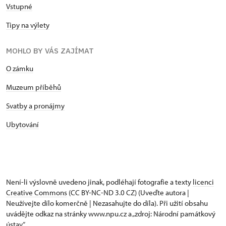
Vstupné
Tipy na výlety
MOHLO BY VÁS ZAJÍMAT
O zámku
Muzeum příběhů
Svatby a pronájmy
Ubytování
Není-li výslovně uvedeno jinak, podléhají fotografie a texty
licenci
Creative Commons
(CC BY-NC-ND 3.0 CZ) (Uveďte autora |
Neužívejte dílo komerčně | Nezasahujte do díla). Při užití obsahu
uvádějte odkaz na stránky www.npu.cz a „zdroj: Národní památkový
ústav“