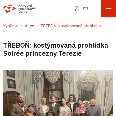
Kynžvart
Akce
TŘEBOŇ: kostýmovaná prohlídka...
TŘEBOŇ: kostýmovaná prohlídka
Soirée princezny Terezie