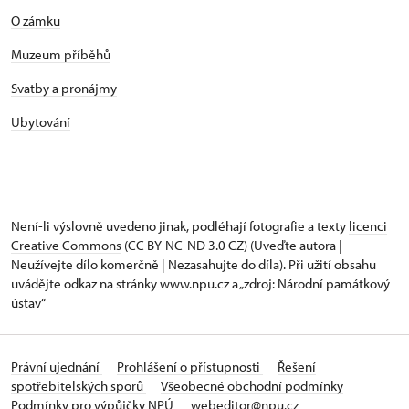
O zámku
Muzeum příběhů
Svatby a pronájmy
Ubytování
Není-li výslovně uvedeno jinak, podléhají fotografie a texty
licenci
Creative Commons
(CC BY-NC-ND 3.0 CZ) (Uveďte autora |
Neužívejte dílo komerčně | Nezasahujte do díla). Při užití obsahu
uvádějte odkaz na stránky www.npu.cz a „zdroj: Národní památkový
ústav“
Právní ujednání
Prohlášení o přístupnosti
Řešení
spotřebitelských sporů
Všeobecné obchodní podmínky
Podmínky pro výpůjčky NPÚ
webeditor@npu.cz