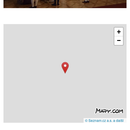
+
−
© Seznam.cz a.s. a další