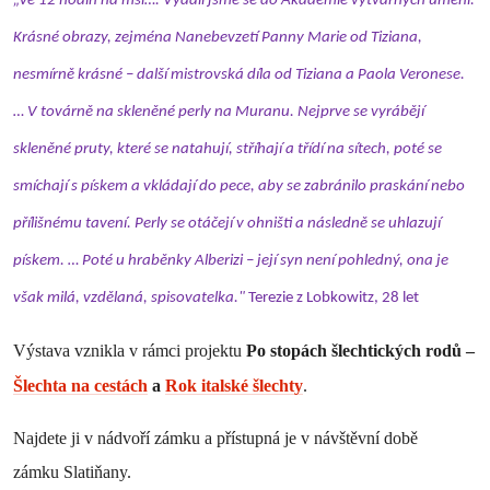
„Ve 12 hodin na mši…. Vydali jsme se do Akademie výtvarných umění.
Krásné obrazy, zejména Nanebevzetí Panny Marie od Tiziana,
nesmírně krásné – další mistrovská díla od Tiziana a Paola Veronese.
… V továrně na skleněné perly na Muranu. Nejprve se vyrábějí
skleněné pruty, které se natahují, stříhají a třídí na sítech, poté se
smíchají s pískem a vkládají do pece, aby se zabránilo praskání nebo
přílišnému tavení. Perly se otáčejí v ohništi a následně se uhlazují
pískem. … Poté u hraběnky Alberizi – její syn není pohledný, ona je
však milá, vzdělaná, spisovatelka."
Terezie z Lobkowitz, 28 let
Výstava vznikla v rámci projektu
Po stopách šlechtických rodů –
Šlechta na cestách
a
Rok italské šlechty
.
Najdete ji v nádvoří zámku a přístupná je v návštěvní době
zámku Slatiňany.