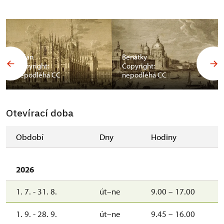
Milán
Benátky
Copyright:
Copyright:
nepodléhá CC
nepodléhá CC
Otevírací doba
Období
Dny
Hodiny
2026
1. 7. - 31. 8.
út–ne
9.00 – 17.00
1. 9. - 28. 9.
út–ne
9.45 – 16.00