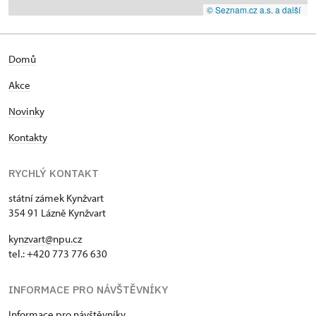
© Seznam.cz a.s. a další
Domů
Akce
Novinky
Kontakty
RYCHLÝ KONTAKT
státní zámek Kynžvart
354 91 Lázně Kynžvart
kynzvart@npu.cz
tel.: +420 773 776 630
INFORMACE PRO NÁVŠTĚVNÍKY
Informace pro návštěvníky