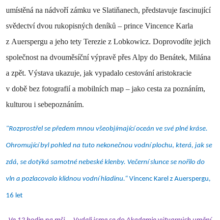
umístěná na nádvoří zámku ve Slatiňanech, představuje fascinující
svědectví dvou rukopisných deníků – prince Vincence Karla
z Auerspergu a jeho tety Terezie z Lobkowicz. Doprovodíte jejich
společnost na dvouměsíční výpravě přes Alpy do Benátek, Milána
a zpět. Výstava ukazuje, jak vypadalo cestování aristokracie
v době bez fotografií a mobilních map – jako cesta za poznáním,
kulturou i sebepoznáním.
"Rozprostřel se předem mnou všeobjímající oceán ve své plné kráse.
Ohromující byl pohled na tuto nekonečnou vodní plochu, která, jak se
zdá, se dotýká samotné nebeské klenby. Večerní slunce se nořilo do
vln a pozlacovalo klidnou vodní hladinu.“
Vincenc Karel z Auerspergu,
16 let