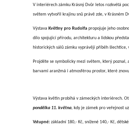
V interiérech zámku Krásný Dvůr letos rozkvétá poct
světem vytvořil krajinu snů právě zde, v Krásném D
Výstava
Květiny pro Rudolfa
propojuje jeho osobno
dílo spojující přírodu, architekturu a lidskou předst
historických sálů zámku vyprávějí příběh šlechtice, 
Projděte se symbolicky mezi světem, který poznal, a 
barvami aranžmá i atmosférou prostor, které znovu
Výstava květin probíhá v zámeckých interiérech. O
pondělka 11. května
, kdy je zámek pro veřejnost u
Vstupné:
základní 180,- Kč, snížené 140,- Kč, dětské