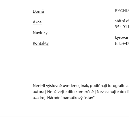
RYCHL
Domů
státní 
Akce
354 91 
Novinky
kynzvar
Kontakty
tel.: +
Není-li výslovně uvedeno jinak, podléhají fotografie a
autora | Neužívejte dílo komerčně | Nezasahujte do dí
a „zdroj: Národní památkový ústav“