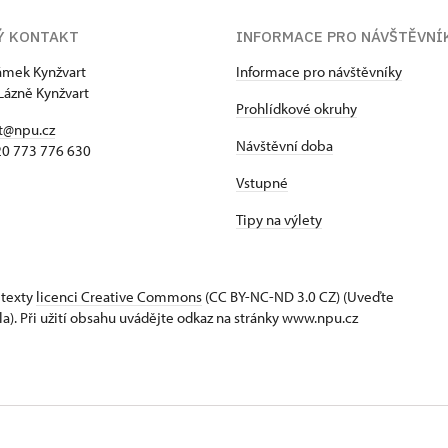
Ý KONTAKT
INFORMACE PRO NÁVŠTĚVNÍ
zámek Kynžvart
Informace pro návštěvníky
Lázně Kynžvart
Prohlídkové okruhy
t@npu.cz
Návštěvní doba
420 773 776 630
Vstupné
Tipy na výlety
 texty
licenci Creative Commons
(CC BY-NC-ND 3.0 CZ) (Uveďte
la). Při užití obsahu uvádějte odkaz na stránky www.npu.cz