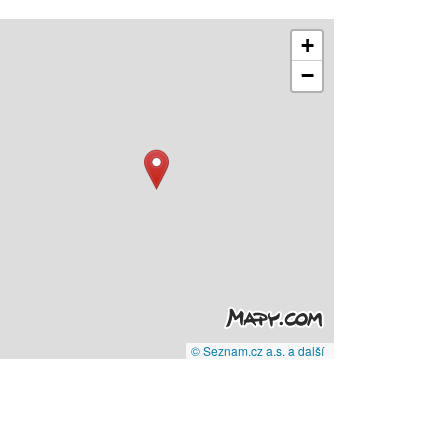
+
−
© Seznam.cz a.s. a další