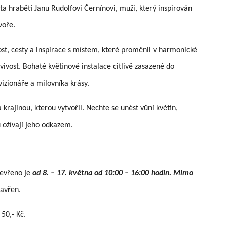
a hraběti Janu Rudolfovi Černínovi, muži, který inspirován
voře.
st, cesty a inspirace s místem, které proměnil v harmonické
avivost. Bohaté květinové instalace citlivě zasazené do
vizionáře a milovníka krásy.
krajinou, kterou vytvořil. Nechte se unést vůní květin,
 ožívají jeho odkazem.
tevřeno je
od 8. – 17. května od 10:00 – 16:00 hodin. Mimo
zavřen.
 50,- Kč.