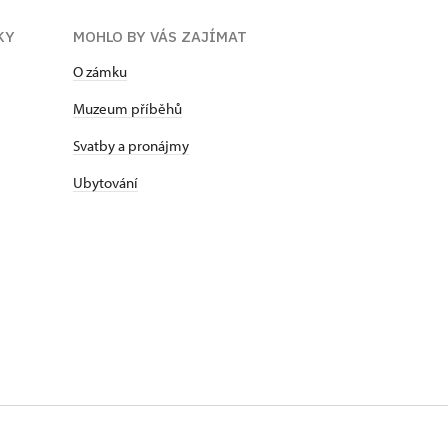
KY
MOHLO BY VÁS ZAJÍMAT
O zámku
Muzeum příběhů
Svatby a pronájmy
Ubytování