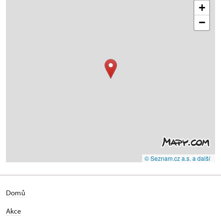
+
−
© Seznam.cz a.s. a další
Domů
Akce