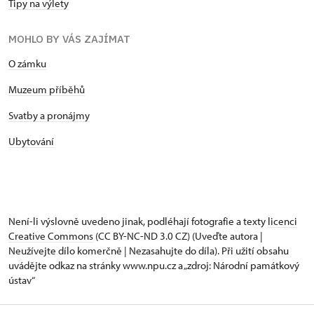
Tipy na výlety
MOHLO BY VÁS ZAJÍMAT
O zámku
Muzeum příběhů
Svatby a pronájmy
Ubytování
Není-li výslovně uvedeno jinak, podléhají fotografie a texty
licenci
Creative Commons
(CC BY-NC-ND 3.0 CZ) (Uveďte autora |
Neužívejte dílo komerčně | Nezasahujte do díla). Při užití obsahu
uvádějte odkaz na stránky www.npu.cz a „zdroj: Národní památkový
ústav“