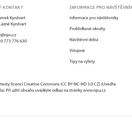
Ý KONTAKT
INFORMACE PRO NÁVŠTĚVNÍ
zámek Kynžvart
Informace pro návštěvníky
Lázně Kynžvart
Prohlídkové okruhy
t@npu.cz
Návštěvní doba
420 773 776 630
Vstupné
Tipy na výlety
 texty
licenci Creative Commons
(CC BY-NC-ND 3.0 CZ) (Uveďte
la). Při užití obsahu uvádějte odkaz na stránky www.npu.cz