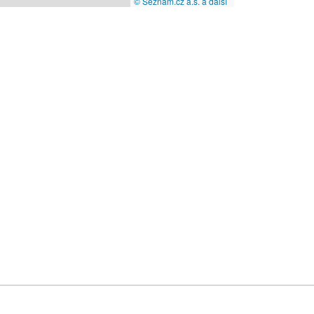
© Seznam.cz a.s. a další