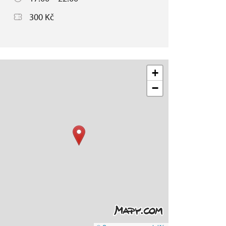
300 Kč
+
−