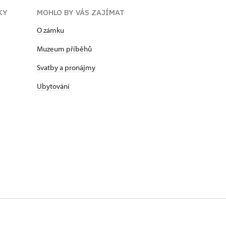
KY
MOHLO BY VÁS ZAJÍMAT
O zámku
Muzeum příběhů
Svatby a pronájmy
Ubytování