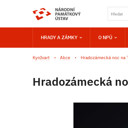
HRADY A ZÁMKY
O NPÚ
Kynžvart
Akce
Hradozámecká noc na 
Hradozámecká no