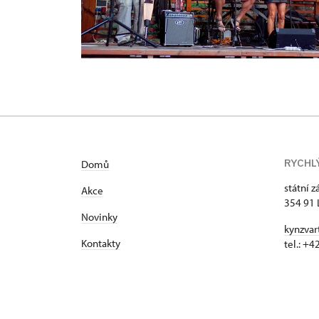
RYCHL
Domů
státní 
Akce
354 91 
Novinky
kynzvar
Kontakty
tel.: +