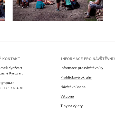
Ý KONTAKT
INFORMACE PRO NÁVŠTĚVNÍ
zámek Kynžvart
Informace pro návštěvníky
Lázně Kynžvart
Prohlídkové okruhy
t@npu.cz
Návštěvní doba
420 773 776 630
Vstupné
Tipy na výlety