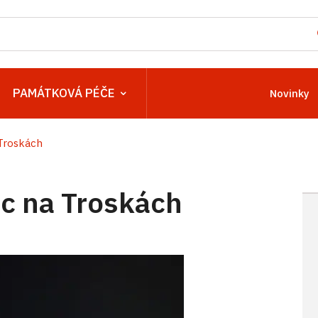
PAMÁTKOVÁ PÉČE
Novinky
Troskách
c na Troskách