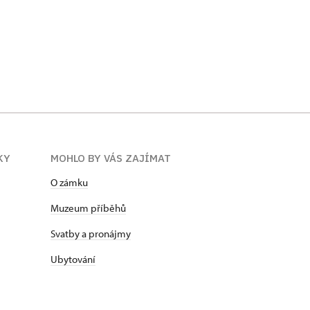
KY
MOHLO BY VÁS ZAJÍMAT
O zámku
Muzeum příběhů
Svatby a pronájmy
Ubytování