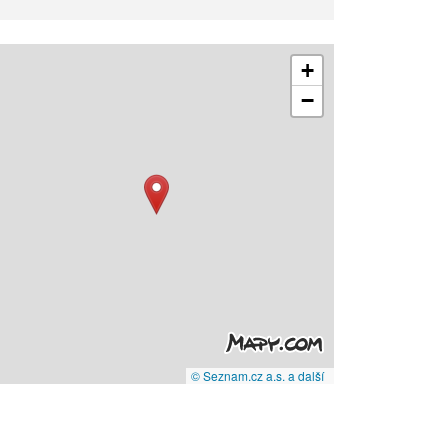
+
−
© Seznam.cz a.s. a další