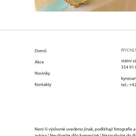
RYCHL
Domů
státní 
Akce
354 91 
Novinky
kynzvar
Kontakty
tel.: +
Není-li výslovně uvedeno jinak, podléhají fotografie a
autora | Neužívejte dílo komerčně | Nezasahujte do dí