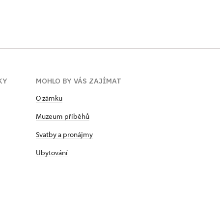
KY
MOHLO BY VÁS ZAJÍMAT
O zámku
Muzeum příběhů
Svatby a pronájmy
Ubytování