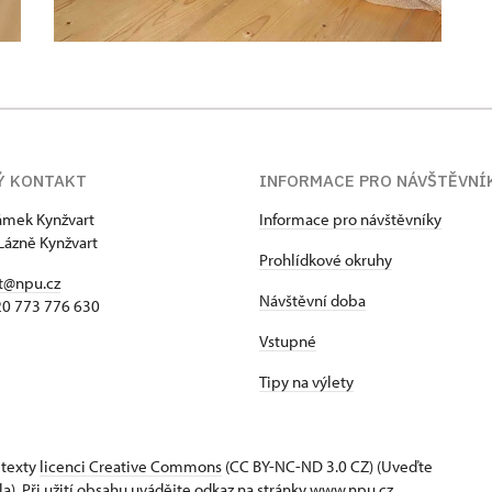
Ý KONTAKT
INFORMACE PRO NÁVŠTĚVNÍ
zámek Kynžvart
Informace pro návštěvníky
Lázně Kynžvart
Prohlídkové okruhy
t@npu.cz
Návštěvní doba
420 773 776 630
Vstupné
Tipy na výlety
 texty
licenci Creative Commons
(CC BY-NC-ND 3.0 CZ) (Uveďte
la). Při užití obsahu uvádějte odkaz na stránky www.npu.cz