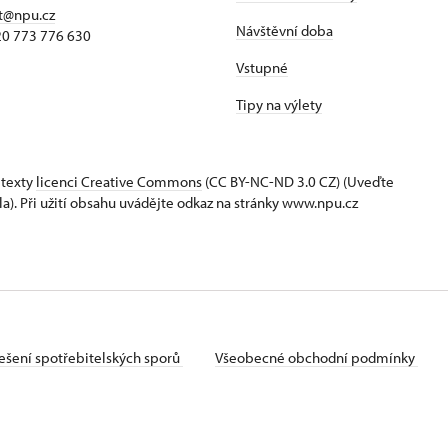
t@npu.cz
Návštěvní doba
420 773 776 630
Vstupné
Tipy na výlety
 texty
licenci Creative Commons
(CC BY-NC-ND 3.0 CZ) (Uveďte
la). Při užití obsahu uvádějte odkaz na stránky www.npu.cz
ešení spotřebitelských sporů
Všeobecné obchodní podmínky