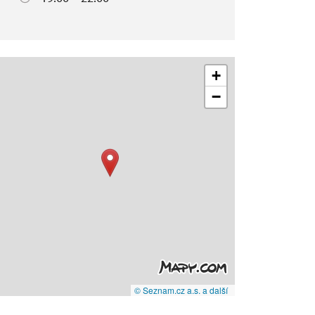
+
−
© Seznam.cz a.s. a další