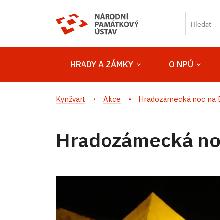
HRADY A ZÁMKY
O NPÚ
Kynžvart
Akce
Hradozámecká noc na 
Hradozámecká no