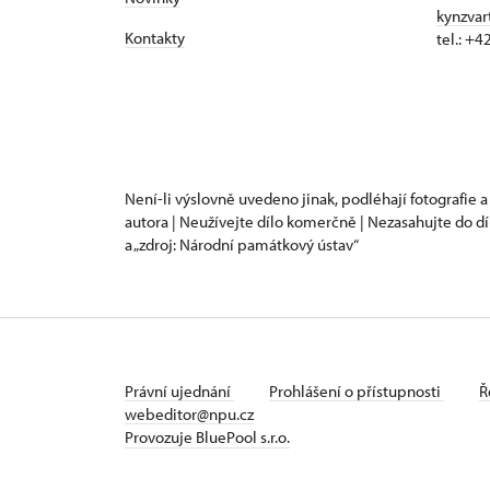
kynzvar
Kontakty
tel.: +
Není-li výslovně uvedeno jinak, podléhají fotografie a
autora | Neužívejte dílo komerčně | Nezasahujte do dí
a „zdroj: Národní památkový ústav“
Právní ujednání
Prohlášení o přístupnosti
Ř
webeditor@npu.cz
Provozuje BluePool s.r.o.