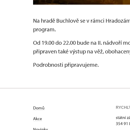
Na
hradě Buchlově
se v rámci
Hradozám
program.
Od 19.00 do 22.00 bude na II. nádvoří m
připraven také výstup na věž, obohacený
Podrobnosti připravujeme.
RYCHL
Domů
státní 
Akce
354 91 
Novinky