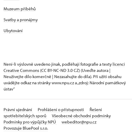
Muzeum příběhů
Svatby a pronájmy
Ubytování
Není-li výslovně uvedeno jinak, podléhají fotografie a texty
licenci
Creative Commons
(CC BY-NC-ND 3.0 CZ) (Uveďte autora |
Neužívejte dílo komerčně | Nezasahujte do díla). Při užití obsahu
uvádějte odkaz na stránky www.npu.cz a „zdroj: Národní památkový
ústav“
Právní ujednání
Prohlášení o přístupnosti
Řešení
spotřebitelských sporů
Všeobecné obchodní podmínky
Podmínky pro výpůjčky NPÚ
webeditor@npu.cz
Provozuje BluePool s.r.o.