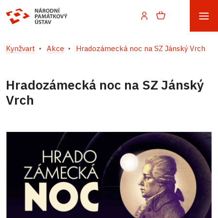
Kynžvart
Akce
Hradozámecká noc na SZ Jánský Vrch
Hradozámecká noc na SZ Jánský
Vrch