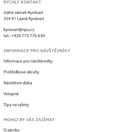
RYCHLÝ KONTAKT
státní zámek Kynžvart
354 91 Lázně Kynžvart
kynzvart@npu.cz
tel.: +420 773 776 630
INFORMACE PRO NÁVŠTĚVNÍKY
Informace pro návštěvníky
Prohlídkové okruhy
Návštěvní doba
Vstupné
Tipy na výlety
MOHLO BY VÁS ZAJÍMAT
O zámku