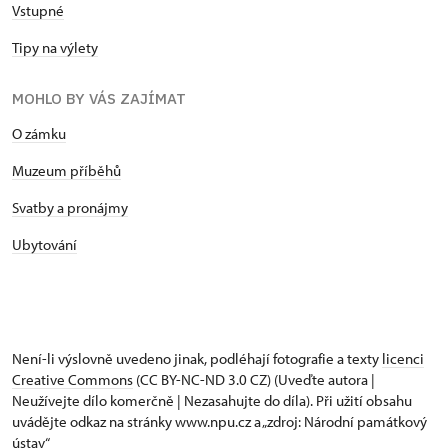
Vstupné
Tipy na výlety
MOHLO BY VÁS ZAJÍMAT
O zámku
Muzeum příběhů
Svatby a pronájmy
Ubytování
Není-li výslovně uvedeno jinak, podléhají fotografie a texty
licenci
Creative Commons
(CC BY-NC-ND 3.0 CZ) (Uveďte autora |
Neužívejte dílo komerčně | Nezasahujte do díla). Při užití obsahu
uvádějte odkaz na stránky www.npu.cz a „zdroj: Národní památkový
ústav“