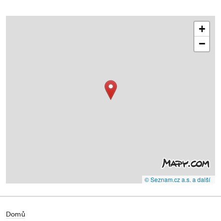
+
−
© Seznam.cz a.s. a další
Domů