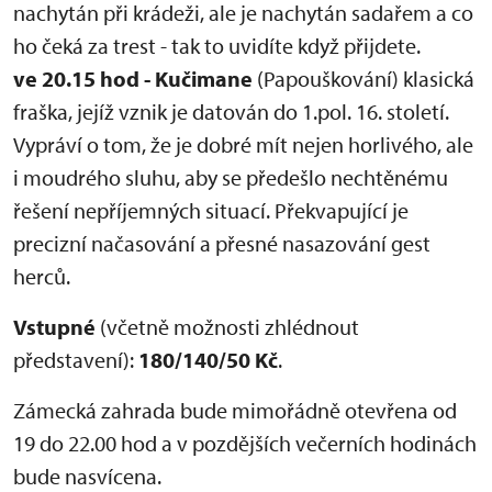
nachytán při krádeži, ale je nachytán sadařem a co
ho čeká za trest - tak to uvidíte když přijdete.
ve 20.15 hod - Kučimane
(Papouškování) klasická
fraška, jejíž vznik je datován do 1.pol. 16. století.
Vypráví o tom, že je dobré mít nejen horlivého, ale
i moudrého sluhu, aby se předešlo nechtěnému
řešení nepříjemných situací. Překvapující je
precizní načasování a přesné nasazování gest
herců.
Vstupné
(včetně možnosti zhlédnout
představení):
180/140/50 Kč
.
Zámecká zahrada bude mimořádně otevřena od
19 do 22.00 hod a v pozdějších večerních hodinách
bude nasvícena.