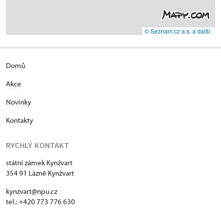
© Seznam.cz a.s. a další
Domů
Akce
Novinky
Kontakty
RYCHLÝ KONTAKT
státní zámek Kynžvart
354 91 Lázně Kynžvart
kynzvart@npu.cz
tel.: +420 773 776 630