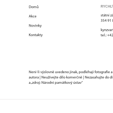
RYCHL
Domů
státní 
Akce
354 91 
Novinky
kynzvar
Kontakty
tel.: +
Není-li výslovně uvedeno jinak, podléhají fotografie a
autora | Neužívejte dílo komerčně | Nezasahujte do dí
a „zdroj: Národní památkový ústav“