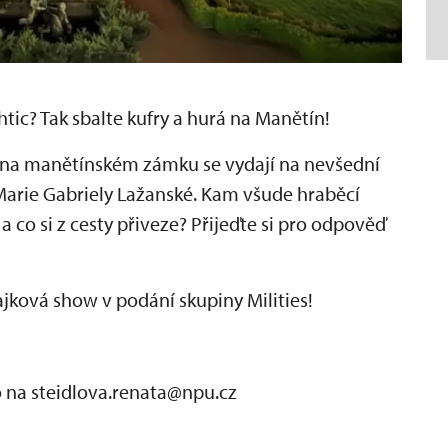
tic? Tak sbalte kufry a hurá na Manětín!
 na manětínském zámku se vydají na nevšední
Marie Gabriely Lažanské. Kam všude hraběcí
a co si z cesty přiveze? Přijeďte si pro odpověď
ajková show v podání skupiny Milities!
na steidlova.renata@npu.cz