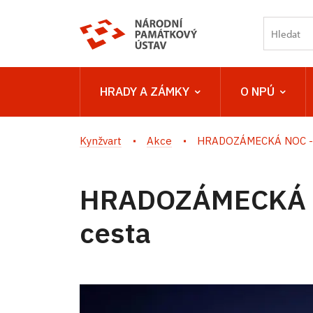
HRADY A ZÁMKY
O NPÚ
Kynžvart
Akce
HRADOZÁMECKÁ NOC - K
HRADOZÁMECKÁ NO
cesta