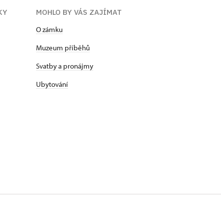
KY
MOHLO BY VÁS ZAJÍMAT
O zámku
Muzeum příběhů
Svatby a pronájmy
Ubytování