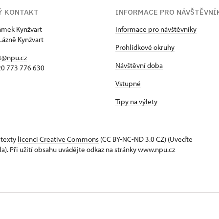
Ý KONTAKT
INFORMACE PRO NÁVŠTĚVNÍ
zámek Kynžvart
Informace pro návštěvníky
Lázně Kynžvart
Prohlídkové okruhy
t@npu.cz
Návštěvní doba
420 773 776 630
Vstupné
Tipy na výlety
 texty
licenci Creative Commons
(CC BY-NC-ND 3.0 CZ) (Uveďte
la). Při užití obsahu uvádějte odkaz na stránky www.npu.cz