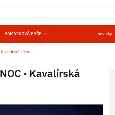
PAMÁTKOVÁ PÉČE
Novinky
avalírská cesta
C - Kavalírská