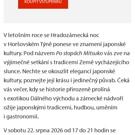
KOUPIT VSTUPENKU
V letošním roce se Hradozámecká noc
v Horšovském Týně ponese ve znamení japonské
kultury. Pod názvem
Po stopách Mitsuko
vás zve na
výjimečné setkání s tradicemi Země vycházejícího
slunce. Nechte se okouzlit elegancí japonské
kultury, poznejte její krásu i jedinečný půvab. Čeká
vás večer, kdy se historie přirozeně prolíná
s exotikou Dálného východu a zámecké nádvoří
ožije japonskými tradicemi, hudbou, uměním
i gastronomií.
V sobotu 22. srpna 2026 od 17 do 21 hodin se