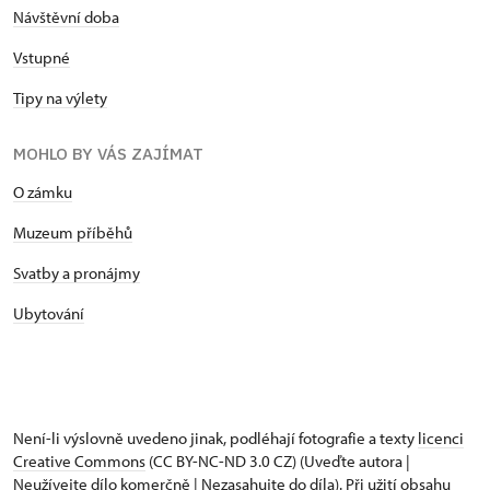
Návštěvní doba
Vstupné
Tipy na výlety
MOHLO BY VÁS ZAJÍMAT
O zámku
Muzeum příběhů
Svatby a pronájmy
Ubytování
Není-li výslovně uvedeno jinak, podléhají fotografie a texty
licenci
Creative Commons
(CC BY-NC-ND 3.0 CZ) (Uveďte autora |
Neužívejte dílo komerčně | Nezasahujte do díla). Při užití obsahu