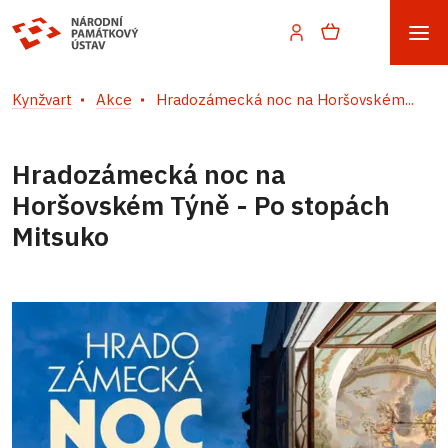
Kynžvart
Akce
Hradozámecká noc na Horšovském...
Hradozámecká noc na
Horšovském Týně - Po stopách
Mitsuko