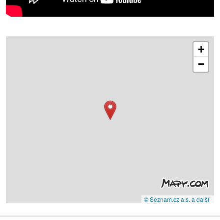
+
−
© Seznam.cz a.s. a další