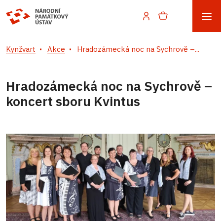
Kynžvart
Akce
Hradozámecká noc na Sychrově –...
Hradozámecká noc na Sychrově –
koncert sboru Kvintus