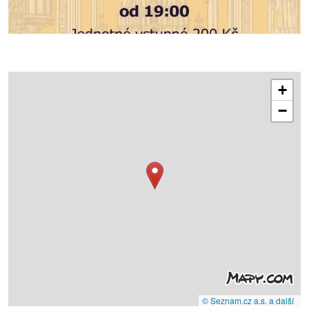
+
−
© Seznam.cz a.s. a další