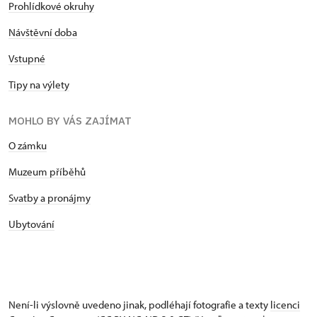
Prohlídkové okruhy
Návštěvní doba
Vstupné
Tipy na výlety
MOHLO BY VÁS ZAJÍMAT
O zámku
Muzeum příběhů
Svatby a pronájmy
Ubytování
Není-li výslovně uvedeno jinak, podléhají fotografie a texty
licenci