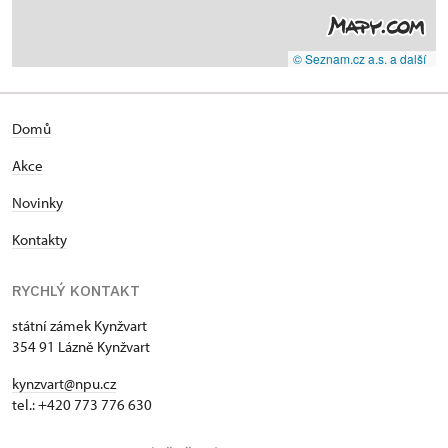
© Seznam.cz a.s. a další
Domů
Akce
Novinky
Kontakty
RYCHLÝ KONTAKT
státní zámek Kynžvart
354 91 Lázně Kynžvart
kynzvart@npu.cz
tel.: +420 773 776 630