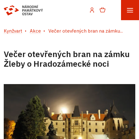
Kynžvart
Akce
Večer otevřených bran na zámku...
Večer otevřených bran na zámku
Žleby o Hradozámecké noci