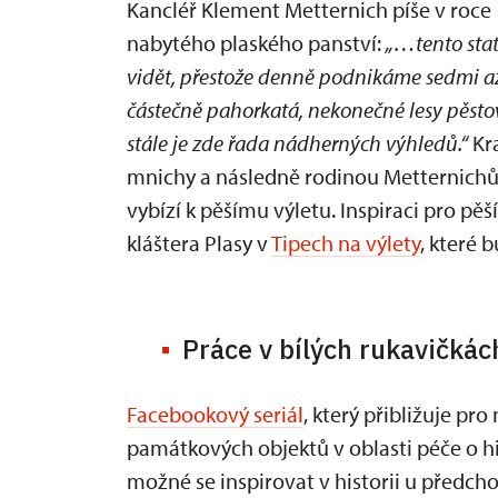
Kancléř Klement Metternich píše v roce
nabytého plaského panství:
„…tento stat
vidět, přestože denně podnikáme sedmi a
částečně pahorkatá, nekonečné lesy pěsto
stále je zde řada nádherných výhledů.“
Kra
mnichy a následně rodinou Metternichů
vybízí k pěšímu výletu. Inspiraci pro pě
kláštera Plasy v
Tipech na výlety
, které 
Práce v bílých rukavičkác
Facebookový seriál
, který přibližuje pr
památkových objektů v oblasti péče o hist
možné se inspirovat v historii u předch