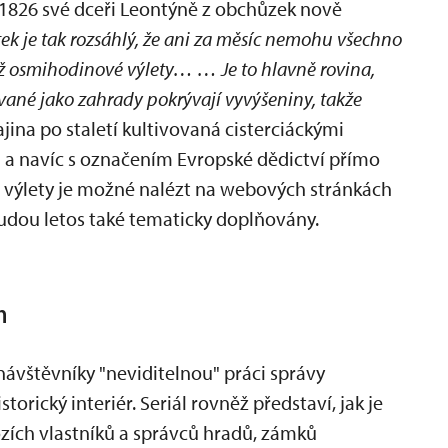
 1826 své dceři Leontýně z obchůzek nově
ek je tak rozsáhlý, že ani za měsíc nemohu všechno
ž osmihodinové výlety… … Je to hlavně rovina,
vané jako zahrady pokrývají vyvýšeniny, takže
jina po staletí kultivovaná cisterciáckými
 a navíc s označením Evropské dědictví přímo
ší výlety je možné nalézt na webových stránkách
budou letos také tematicky doplňovány.
h
o návštěvníky "neviditelnou" práci správy
orický interiér. Seriál rovněž představí, jak je
ozích vlastníků a správců hradů, zámků