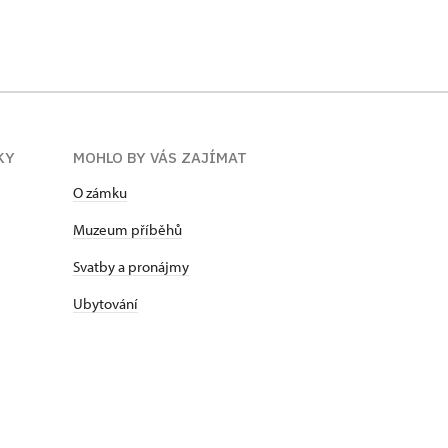
KY
MOHLO BY VÁS ZAJÍMAT
O zámku
Muzeum příběhů
Svatby a pronájmy
Ubytování