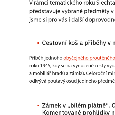
V rámci tematického roku Šlecht
představuje vybrané předměty v n
jsme si pro vás i další doprovodn
Cestovní koš a příběhy v
Příběh jednoho
obyčejného proutěného
roku 1945, kdy se na vynucené cesty vydá
a mobiliář hradů a zámků. Celoroční mi
odkrývá poutavý osud jediného předmětu,
Zámek v „bílém plátně“. C
Komentované prohlídky n