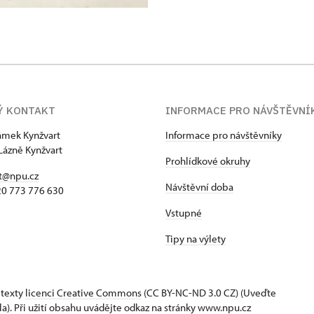
Ý KONTAKT
INFORMACE PRO NÁVŠTĚVNÍ
zámek Kynžvart
Informace pro návštěvníky
Lázně Kynžvart
Prohlídkové okruhy
t@npu.cz
Návštěvní doba
420 773 776 630
Vstupné
Tipy na výlety
 texty
licenci Creative Commons
(CC BY-NC-ND 3.0 CZ) (Uveďte
la). Při užití obsahu uvádějte odkaz na stránky www.npu.cz