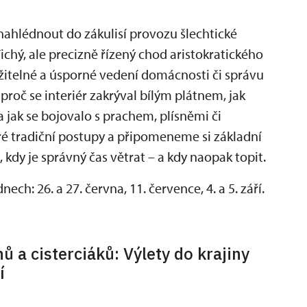
nahlédnout do zákulisí provozu šlechtické
ichý, ale precizně řízený chod aristokratického
držitelné a úsporné vedení domácnosti či správu
roč se interiér zakrýval bílým plátnem, jak
 a jak se bojovalo s prachem, plísněmi či
é tradiční postupy a připomeneme si základní
, kdy je správný čas větrat – a kdy naopak topit.
ch: 26. a 27. června, 11. července, 4. a 5. září.
ů a cisterciáků: Výlety do krajiny
í