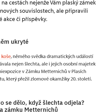
a na cestách nejenže Vám plaský zámek
ových souvislostech, ale připravili
é akce či příspěvky.
 něm ukryté
 koše
, němého svědka dramatických událostí
vala nejen šlechta, ale i jejich osobní majetek
niexpozice v Zámku Metternichů v Plasích
 který přežil zlomové okamžiky 20. století.
o se dělo, když šlechta odjela?
a zámku Metternichů