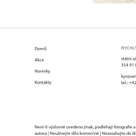
RYCHL
Domů
státní 
Akce
354 91 
Novinky
kynzvar
Kontakty
tel.: +
Není-li výslovně uvedeno jinak, podléhají fotografie a
autora | Neužívejte dílo komerčně | Nezasahujte do dí