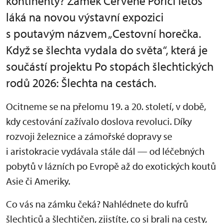
kontinenty? Zámek Červené Poříčí letos
láká na novou výstavní expozici
s poutavým názvem „Cestovní horečka.
Když se šlechta vydala do světa“, která je
součástí projektu Po stopách šlechtických
rodů 2026: Šlechta na cestách.
Ocitneme se na přelomu 19. a 20. století, v době,
kdy cestování zažívalo doslova revoluci. Díky
rozvoji železnice a zámořské dopravy se
i aristokracie vydávala stále dál — od léčebných
pobytů v lázních po Evropě až do exotických koutů
Asie či Ameriky.
Co vás na zámku čeká? Nahlédnete do kufrů
šlechticů a šlechtičen, zjistíte, co si brali na cesty,