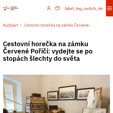
label_lng_switch_de
Kynžvart
Cestovní horečka na zámku Červené...
Cestovní horečka na zámku
Červené Poříčí: vydejte se po
stopách šlechty do světa