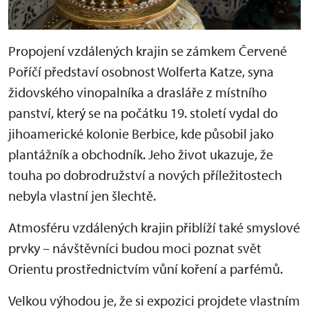
Propojení vzdálených krajin se zámkem Červené
Poříčí představí osobnost Wolferta Katze, syna
židovského vinopalníka a drasláře z místního
panství, který se na počátku 19. století vydal do
jihoamerické kolonie Berbice, kde působil jako
plantážník a obchodník. Jeho život ukazuje, že
touha po dobrodružství a nových příležitostech
nebyla vlastní jen šlechtě.
Atmosféru vzdálených krajin přiblíží také smyslové
prvky – návštěvníci budou moci poznat svět
Orientu prostřednictvím vůní koření a parfémů.
Velkou výhodou je, že si expozici projdete vlastním