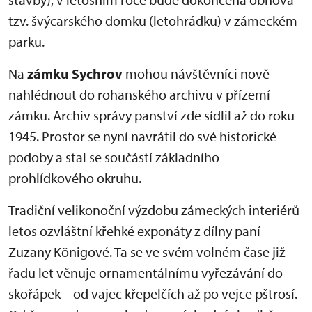
tzv. švýcarského domku (letohrádku) v zámeckém
parku.
Na
zámku Sychrov
mohou návštěvníci nově
nahlédnout do rohanského archivu v přízemí
zámku. Archiv správy panství zde sídlil až do roku
1945. Prostor se nyní navrátil do své historické
podoby a stal se součástí základního
prohlídkového okruhu.
Tradiční velikonoční výzdobu zámeckých interiérů
letos ozvláštní křehké exponáty z dílny paní
Zuzany Königové. Ta se ve svém volném čase již
řadu let věnuje ornamentálnímu vyřezávání do
skořápek – od vajec křepelčích až po vejce pštrosí.