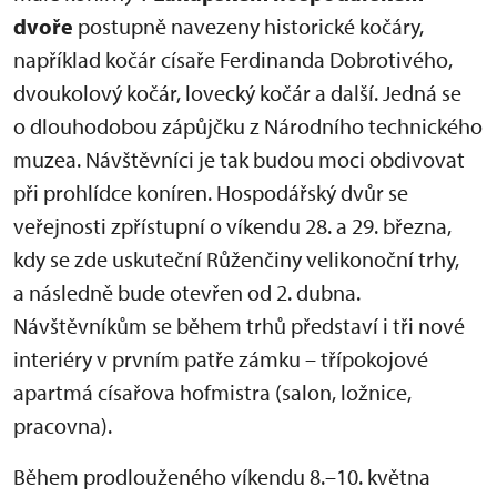
dvoře
postupně navezeny historické kočáry,
například kočár císaře Ferdinanda Dobrotivého,
dvoukolový kočár, lovecký kočár a další. Jedná se
o dlouhodobou zápůjčku z Národního technického
muzea. Návštěvníci je tak budou moci obdivovat
při prohlídce koníren. Hospodářský dvůr se
veřejnosti zpřístupní o víkendu 28. a 29. března,
kdy se zde uskuteční Růženčiny velikonoční trhy,
a následně bude otevřen od 2. dubna.
Návštěvníkům se během trhů představí i tři nové
interiéry v prvním patře zámku – třípokojové
apartmá císařova hofmistra (salon, ložnice,
pracovna).
Během prodlouženého víkendu 8.–10. května