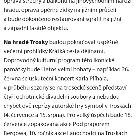
oprava střechy a balkonu na jihovýchodním nároží
hradu, oprava opěrné zídky na jižním průčelí
a bude dokončeno restaurování sgrafit na jižní
a západní fasádě objektu.
Na hradě Trosky
budou pokračovat úspěšné
večerní prohlídky Krátká cesta dějinami.
Doprovodný kulturní program této ikonické
památky bude i letos velmi bohatý – například 26.
června se uskuteční koncert Karla Plíhala,
v průběhu sezony se na trosecké scéně představí
čtyři ochotnické divadelní soubory a nebudou
chybět dvě reprízy autorské hry Symbol v Troskách
(4. července a 15. srpna). Pro velký úspěch bude 18.
července zopakována akce Pod praporem
Bergowa, 10. ročník akce Lanochodci na Troskách