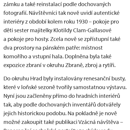
zámku a také reinstalací podle dochovaných
fotografií. Návštěvníci tak nově uvidí autentické
interiéry z období kolem roku 1930 – pokoje pro
děti sester majitelky Klotildy Clam-Gallasové
a pokoje pro hosty. Zcela nově se zpřístupní také
dva prostory na pánském patře: místnost
komořího a vstupní hala. Doplněna byla také
expozice zbraní v okruhu Zbraně, zbroj a rytíři.
Do okruhu Hrad byly instalovány renesanční busty,
které v loňské sezoně tvořily samostatnou výstavu.
Nyní jsou začleněny přímo do hradních interiérů
tak, aby podle dochovaných inventářů dotvářely
jejich historickou podobu. Na pokladně je nově
možné zakoupit také publikaci Vzácná návštěva –