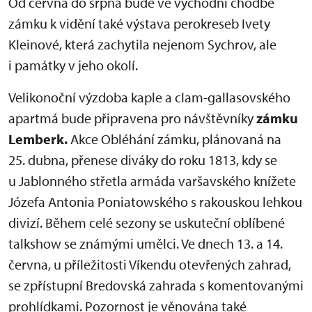
Od června do srpna bude ve východní chodbě
zámku k vidění také výstava perokreseb Ivety
Kleinové, která zachytila nejenom Sychrov, ale
i památky v jeho okolí.
Velikonoční výzdoba kaple a clam-gallasovského
apartmá bude připravena pro návštěvníky
zámku
Lemberk.
Akce Obléhání zámku, plánovaná na
25. dubna, přenese diváky do roku 1813, kdy se
u Jablonného střetla armáda varšavského knížete
Józefa Antonia Poniatowského s rakouskou lehkou
divizí. Během celé sezony se uskuteční oblíbené
talkshow se známými umělci. Ve dnech 13. a 14.
června, u příležitosti Víkendu otevřených zahrad,
se zpřístupní Bredovská zahrada s komentovanými
prohlídkami. Pozornost je věnována také