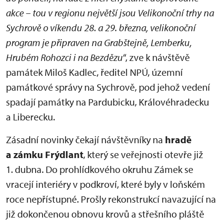
akce – tou v regionu největší jsou Velikonoční trhy na
Sychrově o víkendu 28. a 29. března, velikonoční
program je připraven na Grabštejně, Lemberku,
Hrubém Rohozci i na Bezdězu
“, zve k návštěvě
památek Miloš Kadlec, ředitel NPÚ, územní
památkové správy na Sychrově, pod jehož vedení
spadají památky na Pardubicku, Královéhradecku
a Liberecku.
Zásadní novinky čekají návštěvníky na
hradě
a zámku Frýdlant
, který se veřejnosti otevře již
1. dubna. Do prohlídkového okruhu Zámek se
vracejí interiéry v podkroví, které byly v loňském
roce nepřístupné. Prošly rekonstrukcí navazující na
již dokončenou obnovu krovů a střešního pláště