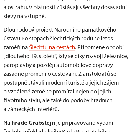
a ostrahu. V platnosti zůstávají všechny dosavadní
slevy na vstupné.
Dlouhodobý projekt Národního památkového
ústavu Po stopách šlechtických rodů se letos
zaměří na
Šlechtu na cestách
. Připomene období
„dlouhého 19. století“, kdy se díky rozvoji železnice,
paroplavby a později automobilové dopravy
zásadně proměnilo cestování. Z aristokratů se
postupně stávali moderní turisté a jejich zájem
o vzdálené země se promítal nejen do jejich
životního stylu, ale také do podoby hradních
a zámeckých interiérů.
Na
hradě Grabštejn
je připravováno vydání
českého překladu knihy Karla Podstatského