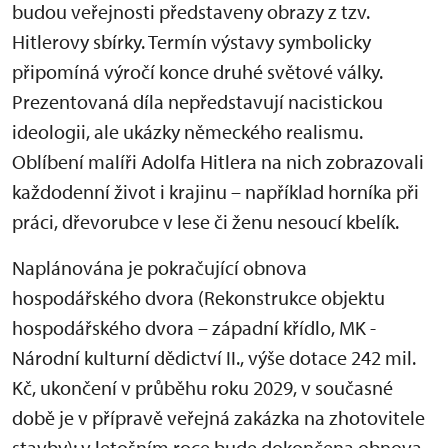
budou veřejnosti představeny obrazy z tzv.
Hitlerovy sbírky. Termín výstavy symbolicky
připomíná výročí konce druhé světové války.
Prezentovaná díla nepředstavují nacistickou
ideologii, ale ukázky německého realismu.
Oblíbení malíři Adolfa Hitlera na nich zobrazovali
každodenní život i krajinu – například horníka při
práci, dřevorubce v lese či ženu nesoucí kbelík.
Naplánována je pokračující obnova
hospodářského dvora (Rekonstrukce objektu
hospodářského dvora – západní křídlo, MK -
Národní kulturní dědictví II., výše dotace 242 mil.
Kč, ukončení v průběhu roku 2029, v současné
době je v přípravě veřejná zakázka na zhotovitele
stavby); v letošním roce bude dokončena obnova