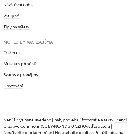
Návštěvní doba
Vstupné
Tipy na výlety
MOHLO BY VÁS ZAJÍMAT
O zámku
Muzeum příběhů
Svatby a pronájmy
Ubytování
Není-li výslovně uvedeno jinak, podléhají fotografie a texty
licenci
Creative Commons
(CC BY-NC-ND 3.0 CZ) (Uveďte autora |
Neužívejte dílo komerčně | Nezasahujte do díla). Při užití obsahu