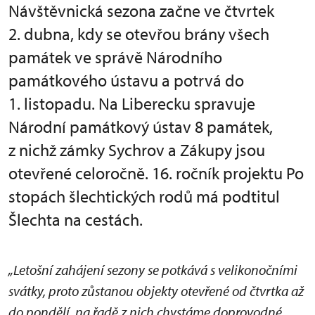
Návštěvnická sezona začne ve čtvrtek
2. dubna, kdy se otevřou brány všech
památek ve správě Národního
památkového ústavu a potrvá do
1. listopadu. Na Liberecku spravuje
Národní památkový ústav 8 památek,
z nichž zámky Sychrov a Zákupy jsou
otevřené celoročně. 16. ročník projektu Po
stopách šlechtických rodů má podtitul
Šlechta na cestách.
„Letošní zahájení sezony se potkává s velikonočními
svátky, proto zůstanou objekty otevřené od čtvrtka až
do pondělí, na řadě z nich chystáme doprovodné