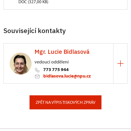
DOC (327,00 KB)
Související kontakty
Mgr. Lucie Bidlasová
vedoucí oddělení
773 775 944
bidlasova.lucie@npu.cz
ÚPS na Sychrově
Zámecký park 1/, Slatiňany
ZPĚT NA VÝPIS TISKOVÝCH ZPRÁV