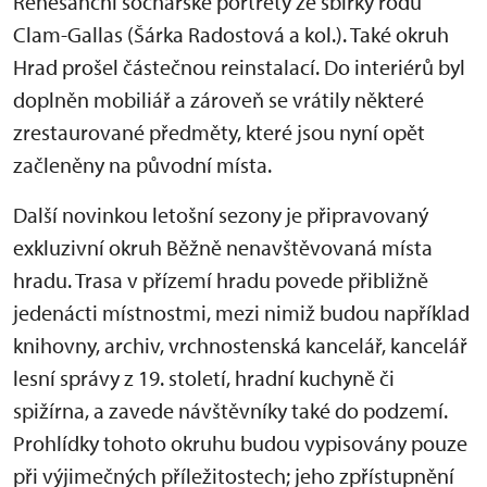
Renesanční sochařské portréty ze sbírky rodu
Clam-Gallas (Šárka Radostová a kol.). Také okruh
Hrad prošel částečnou reinstalací. Do interiérů byl
doplněn mobiliář a zároveň se vrátily některé
zrestaurované předměty, které jsou nyní opět
začleněny na původní místa.
Další novinkou letošní sezony je připravovaný
exkluzivní okruh Běžně nenavštěvovaná místa
hradu. Trasa v přízemí hradu povede přibližně
jedenácti místnostmi, mezi nimiž budou například
knihovny, archiv, vrchnostenská kancelář, kancelář
lesní správy z 19. století, hradní kuchyně či
spižírna, a zavede návštěvníky také do podzemí.
Prohlídky tohoto okruhu budou vypisovány pouze
při výjimečných příležitostech; jeho zpřístupnění