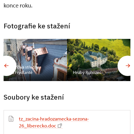
konce roku.
Fotografie ke stažení
Obnova střechy
na Frýdlantě
Hrubý Rohozec
Soubory ke stažení
tz_zacina-hradozamecka-sezona-
26_liberecko.doc