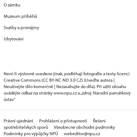
O zámku
Muzeum příběhů
Svatby a pronájmy
Ubytování
Není-li výslovně uvedeno jinak, podléhají fotografie a texty
licenci
Creative Commons
(CC BY-NC-ND 3.0 CZ) (Uveďte autora |
Neužívejte dílo komerčně | Nezasahujte do díla). Při užití obsahu
uvádějte odkaz na stránky www.npu.cz a „zdroj: Národní památkový
ústav“
Právní ujednání
Prohlášení o přístupnosti
Řešení
spotřebitelských sporů
Všeobecné obchodní podmínky
Podmínky pro výpůjčky NPÚ
webeditor@npu.cz