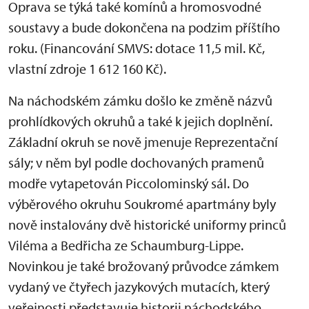
Oprava se týká také komínů a hromosvodné
soustavy a bude dokončena na podzim příštího
roku. (Financování SMVS: dotace 11,5 mil. Kč,
vlastní zdroje 1 612 160 Kč).
Na náchodském zámku došlo ke změně názvů
prohlídkových okruhů a také k jejich doplnění.
Základní okruh se nově jmenuje Reprezentační
sály; v něm byl podle dochovaných pramenů
modře vytapetován Piccolominský sál. Do
výběrového okruhu Soukromé apartmány byly
nově instalovány dvě historické uniformy princů
Viléma a Bedřicha ze Schaumburg-Lippe.
Novinkou je také brožovaný průvodce zámkem
vydaný ve čtyřech jazykových mutacích, který
veřejnosti představuje historii náchodského