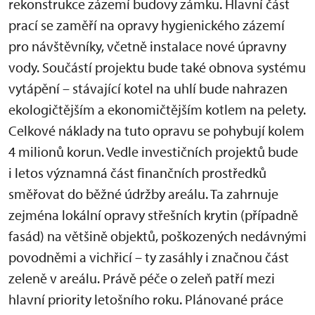
rekonstrukce zázemí budovy zámku. Hlavní část
prací se zaměří na opravy hygienického zázemí
pro návštěvníky, včetně instalace nové úpravny
vody. Součástí projektu bude také obnova systému
vytápění – stávající kotel na uhlí bude nahrazen
ekologičtějším a ekonomičtějším kotlem na pelety.
Celkové náklady na tuto opravu se pohybují kolem
4 milionů korun. Vedle investičních projektů bude
i letos významná část finančních prostředků
směřovat do běžné údržby areálu. Ta zahrnuje
zejména lokální opravy střešních krytin (případně
fasád) na většině objektů, poškozených nedávnými
povodněmi a vichřicí – ty zasáhly i značnou část
zeleně v areálu. Právě péče o zeleň patří mezi
hlavní priority letošního roku. Plánované práce