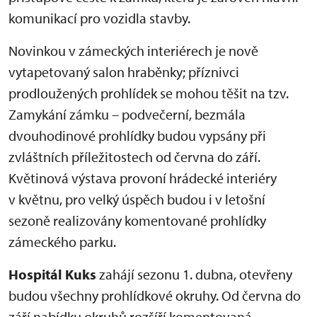
komunikací pro vozidla stavby.
Novinkou v zámeckých interiérech je nově
vytapetovaný salon hraběnky; příznivci
prodloužených prohlídek se mohou těšit na tzv.
Zamykání zámku – podvečerní, bezmála
dvouhodinové prohlídky budou vypsány při
zvláštních příležitostech od června do září.
Květinová výstava provoní hrádecké interiéry
v květnu, pro velký úspěch budou i v letošní
sezoně realizovány komentované prohlídky
zámeckého parku.
Hospitál Kuks
zahájí sezonu 1. dubna, otevřeny
budou všechny prohlídkové okruhy. Od června do
září nabídku okruhů rozšíří komentovaná