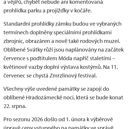
a vějířů, chybět nebude ani komentovaná
prohlídka parku a projížďky v kočáře.
Standardní prohlídky zámku budou ve vybraných
termínech doplněny speciálními prohlídkami
zbrojnic, obrazáren a nově také rodových muzeí.
Oblíbené Svátky růží jsou naplánovány na začátek
července s podtitulem Móda napříč staletími –
květinové vazby doplní výstava kostýmů. Na 11.
červenec se chystá Zmrzlinový festival.
Všechny výše uvedené památky se zapojí do
oblíbené Hradozámecké noci, která se bude konat
22. srpna.
Pro sezonu 2026 došlo od 1. února k výběrové
úpravě ceny vstupného na památky ve správě