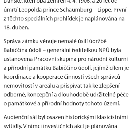
Dánské, kteří oba zemřeli 4. 4. 1906, a 20 let od
úmrtí Leopolda prince Schaumburg – Lippe. První
z těchto speciálních prohlídek je naplánována na
18. duben.
Správa zámku věnuje nemalé úsilí údržbě
Babiččina údolí – generální ředitelkou NPÚ byla
ustanovena Pracovní skupina pro národní kulturní
a přírodní památku Babiččino údolí, jejímž cílem je
koordinace a kooperace činností všech správců
nemovitostí v areálu a přispívat tak ke zlepšení
odborné, koncepční a dlouhodobě udržitelné péče
o památkové a přírodní hodnoty tohoto území.
Audienční sál byl osazen historickými klasicistními
svítidly. V rámci investičních akcí je plánována