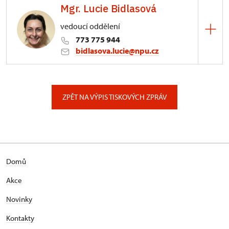
Mgr. Lucie Bidlasová
vedoucí oddělení
773 775 944
bidlasova.lucie@npu.cz
ÚPS na Sychrově
Zámecký park 1/, Slatiňany
ZPĚT NA VÝPIS TISKOVÝCH ZPRÁV
Domů
Akce
Novinky
Kontakty