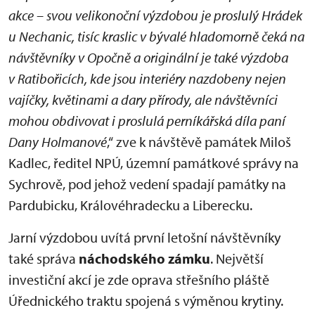
akce – svou velikonoční výzdobou je proslulý Hrádek
u Nechanic, tisíc kraslic v bývalé hladomorně čeká na
návštěvníky v Opočně a originální je také výzdoba
v Ratibořicích, kde jsou interiéry nazdobeny nejen
vajíčky, květinami a dary přírody, ale návštěvníci
mohou obdivovat i proslulá perníkářská díla paní
Dany Holmanové
,“ zve k návštěvě památek Miloš
Kadlec, ředitel NPÚ, územní památkové správy na
Sychrově, pod jehož vedení spadají památky na
Pardubicku, Královéhradecku a Liberecku.
Jarní výzdobou uvítá první letošní návštěvníky
také správa
náchodského zámku
. Největší
investiční akcí je zde oprava střešního pláště
Úřednického traktu spojená s výměnou krytiny.