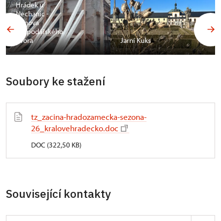
Hrádek u
Nechanic -
obnova
hospodářského
dvora
Jarní Kuks
Soubory ke stažení
tz_zacina-hradozamecka-sezona-
26_kralovehradecko.doc
DOC (322,50 KB)
Související kontakty