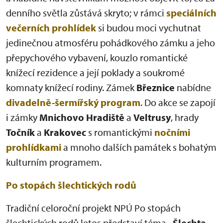
denního světla zůstává skryto; v rámci
speciálních
večerních prohlídek
si budou moci vychutnat
jedinečnou atmosféru pohádkového zámku a jeho
přepychového vybavení, kouzlo romantické
knížecí rezidence a její poklady a soukromé
komnaty knížecí rodiny. Zámek
Březnice
nabídne
divadelně-šermířský program
. Do akce se zapojí
i zámky
Mnichovo Hradiště
a
Veltrusy
, hrady
Točník
a
Krakovec
s romantickými
nočními
prohlídkami
a mnoho dalších památek s bohatým
kulturním programem.
Po stopách šlechtických rodů
Tradiční celoroční projekt NPÚ Po stopách
šlechtických rodů letos představí téma
„Šlechta