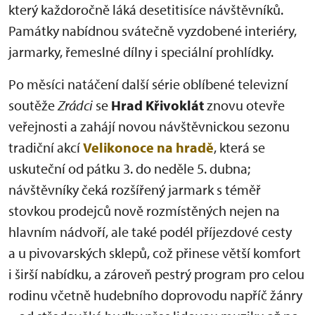
který každoročně láká desetitisíce návštěvníků.
Památky nabídnou svátečně vyzdobené interiéry,
jarmarky, řemeslné dílny i speciální prohlídky.
Po měsíci natáčení další série oblíbené televizní
soutěže
Zrádci
se
Hrad Křivoklát
znovu otevře
veřejnosti a zahájí novou návštěvnickou sezonu
tradiční akcí
Velikonoce na hradě
, která se
uskuteční od pátku 3. do neděle 5. dubna;
návštěvníky čeká rozšířený jarmark s téměř
stovkou prodejců nově rozmístěných nejen na
hlavním nádvoří, ale také podél příjezdové cesty
a u pivovarských sklepů, což přinese větší komfort
i širší nabídku, a zároveň pestrý program pro celou
rodinu včetně hudebního doprovodu napříč žánry