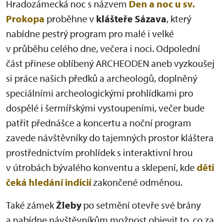
Hradozámecká noc s názvem
Den a noc u sv.
Prokopa
proběhne v
klášteře Sázava
, který
nabídne pestrý program pro malé i velké
v průběhu celého dne, večera i noci. Odpolední
část přinese oblíbený ARCHEODEN aneb vyzkoušej
si práce našich předků a archeologů, doplněný
speciálními archeologickými prohlídkami pro
dospělé i šermířskými vystoupeními, večer bude
patřit přednášce a koncertu a noční program
zavede návštěvníky do tajemných prostor kláštera
prostřednictvím prohlídek s interaktivní hrou
v útrobách bývalého konventu a sklepení, kde
děti
čeká hledání indicií
zakončené odměnou.
Také zámek
Žleby
po setmění otevře své brány
a nabídne návštěvníkům možnost objevit to, co za