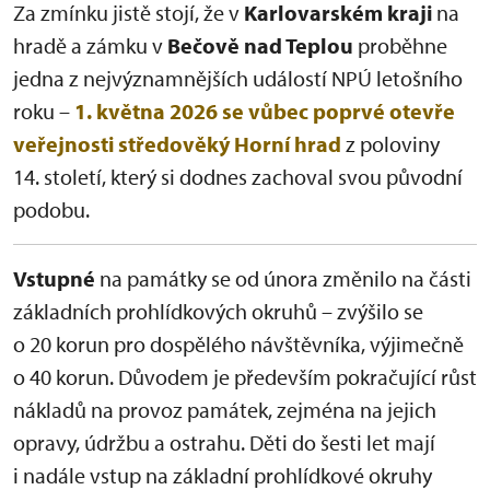
Za zmínku jistě stojí, že v
Karlovarském kraji
na
hradě a zámku v
Bečově nad Teplou
proběhne
jedna z nejvýznamnějších událostí NPÚ letošního
roku –
1. května 2026 se vůbec poprvé otevře
veřejnosti středověký Horní hrad
z poloviny
14. století, který si dodnes zachoval svou původní
podobu.
Vstupné
na památky se od února změnilo na části
základních prohlídkových okruhů – zvýšilo se
o 20 korun pro dospělého návštěvníka, výjimečně
o 40 korun. Důvodem je především pokračující růst
nákladů na provoz památek, zejména na jejich
opravy, údržbu a ostrahu. Děti do šesti let mají
i nadále vstup na základní prohlídkové okruhy