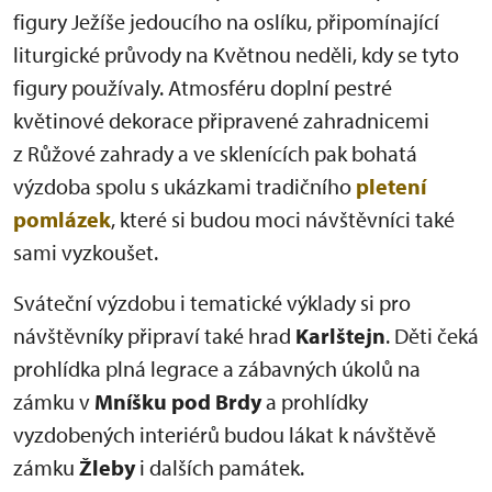
figury Ježíše jedoucího na oslíku, připomínající
liturgické průvody na Květnou neděli, kdy se tyto
figury používaly. Atmosféru doplní pestré
květinové dekorace připravené zahradnicemi
z Růžové zahrady a ve sklenících pak bohatá
výzdoba spolu s ukázkami tradičního
pletení
pomlázek
, které si budou moci návštěvníci také
sami vyzkoušet.
Sváteční výzdobu i tematické výklady si pro
návštěvníky připraví také hrad
Karlštejn
. Děti čeká
prohlídka plná legrace a zábavných úkolů na
zámku v
Mníšku pod Brdy
a prohlídky
vyzdobených interiérů budou lákat k návštěvě
zámku
Žleby
i dalších památek.