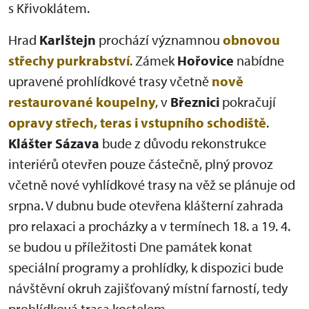
s Křivoklátem.
Hrad
Karlštejn
prochází významnou
obnovou
střechy purkrabství
. Zámek
Hořovice
nabídne
upravené prohlídkové trasy včetně
nově
restaurované koupelny
, v
Březnici
pokračují
opravy střech, teras i vstupního schodiště
.
Klášter Sázava
bude z důvodu rekonstrukce
interiérů otevřen pouze částečně, plný provoz
včetně nové vyhlídkové trasy na věž se plánuje od
srpna. V dubnu bude otevřena klášterní zahrada
pro relaxaci a procházky a v termínech 18. a 19. 4.
se budou u příležitosti Dne památek konat
speciální programy a prohlídky, k dispozici bude
návštěvní okruh zajišťovaný místní farností, tedy
prohlídková trasa kostelem.