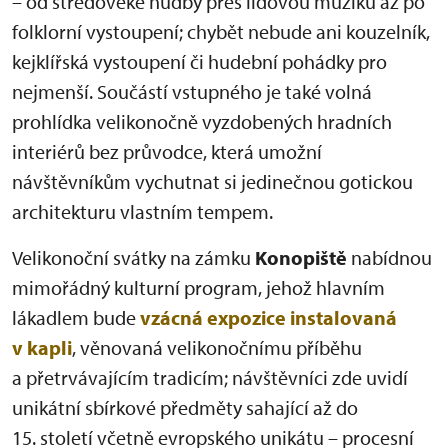
– od středověké hudby přes lidovou muziku až po
folklorní vystoupení; chybět nebude ani kouzelník,
kejklířská vystoupení či hudební pohádky pro
nejmenší. Součástí vstupného je také volná
prohlídka velikonočně vyzdobených hradních
interiérů bez průvodce, která umožní
návštěvníkům vychutnat si jedinečnou gotickou
architekturu vlastním tempem.
Velikonoční svátky na zámku
Konopiště
nabídnou
mimořádný kulturní program, jehož hlavním
lákadlem bude
vzácná expozice instalovaná
v kapli
, věnovaná velikonočnímu příběhu
a přetrvávajícím tradicím; návštěvníci zde uvidí
unikátní sbírkové předměty sahající až do
15. století včetně evropského unikátu – procesní