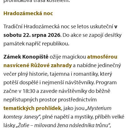
Hradozámecká noc
Tradiční Hradozámecká noc se letos uskuteční
v
sobotu 22. srpna 2026
. Do akce se zapojí desítky
památek napříč republikou.
Zámek Konopiště
ožije magickou
atmosférou
nasvícené Růžové zahrady
a nabídne jedinečný
večer plný historie, tajemna i romantiky, který
potěší dospělé i nejmenší návštěvníky. Program
začne v 18:30 a zavede návštěvníky do běžně
nepřístupných prostor prostřednictvím
tematických prohlídek
, jako jsou „
Mysterium
komtesy Janesy
“, plné napětí a mystiky, příběh velké
lásky „
Žofie – milovaná žena následníka trůnu
“,