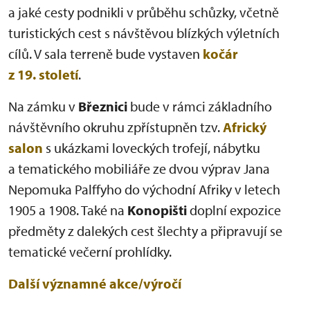
a jaké cesty podnikli v průběhu schůzky, včetně
turistických cest s návštěvou blízkých výletních
cílů. V sala terreně bude vystaven
kočár
z 19. století
.
Na zámku v
Březnici
bude v rámci základního
návštěvního okruhu zpřístupněn tzv.
Africký
salon
s ukázkami loveckých trofejí, nábytku
a tematického mobiliáře ze dvou výprav Jana
Nepomuka Palffyho do východní Afriky v letech
1905 a 1908. Také na
Konopišti
doplní expozice
předměty z dalekých cest šlechty a připravují se
tematické večerní prohlídky.
Další významné akce/výročí