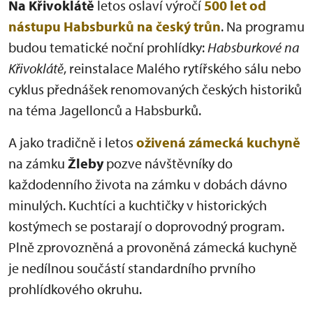
Na Křivoklátě
letos oslaví výročí
500 let od
nástupu Habsburků na český trůn
. Na programu
budou tematické noční prohlídky:
Habsburkové na
Křivoklátě
, reinstalace Malého rytířského sálu nebo
cyklus přednášek renomovaných českých historiků
na téma Jagellonců a Habsburků.
A jako tradičně i letos
oživená zámecká kuchyně
na zámku
Žleby
pozve návštěvníky do
každodenního života na zámku v dobách dávno
minulých. Kuchtíci a kuchtičky v historických
kostýmech se postarají o doprovodný program.
Plně zprovozněná a provoněná zámecká kuchyně
je nedílnou součástí standardního prvního
prohlídkového okruhu.