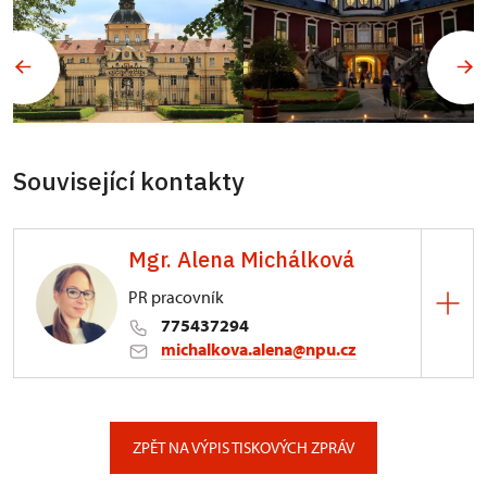
Související kontakty
Mgr. Alena Michálková
PR pracovník
775437294
michalkova.alena@npu.cz
ÚPS v Ústí nad Labem
Podmokelská 1/15, Ústí nad Labem
ZPĚT NA VÝPIS TISKOVÝCH ZPRÁV