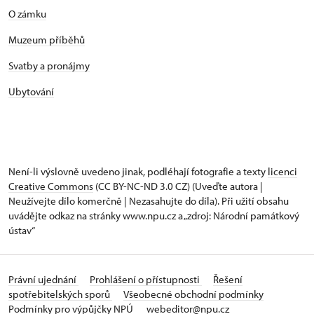
O zámku
Muzeum příběhů
Svatby a pronájmy
Ubytování
Není-li výslovně uvedeno jinak, podléhají fotografie a texty
licenci
Creative Commons
(CC BY-NC-ND 3.0 CZ) (Uveďte autora |
Neužívejte dílo komerčně | Nezasahujte do díla). Při užití obsahu
uvádějte odkaz na stránky www.npu.cz a „zdroj: Národní památkový
ústav“
Právní ujednání
Prohlášení o přístupnosti
Řešení
spotřebitelských sporů
Všeobecné obchodní podmínky
Podmínky pro výpůjčky NPÚ
webeditor@npu.cz