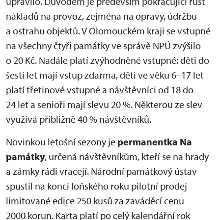
upravilo. Důvodem je především pokračující růst
nákladů na provoz, zejména na opravy, údržbu
a ostrahu objektů. V Olomouckém kraji se vstupné
na všechny čtyři památky ve správě NPÚ zvýšilo
o 20 Kč. Nadále platí zvýhodněné vstupné: děti do
šesti let mají vstup zdarma, děti ve věku 6–17 let
platí třetinové vstupné a návštěvníci od 18 do
24 let a senioři mají slevu 20 %. Některou ze slev
využívá přibližně 40 % návštěvníků.
Novinkou letošní sezony je
permanentka Na
památky
, určená návštěvníkům, kteří se na hrady
a zámky rádi vracejí. Národní památkový ústav
spustil na konci loňského roku pilotní prodej
limitované edice 250 kusů za zaváděcí cenu
2000 korun. Karta platí po celý kalendářní rok