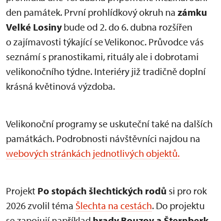
den památek. První prohlídkový okruh na
zámku
Velké Losiny
bude od 2. do 6. dubna rozšířen
o zajímavosti týkající se Velikonoc. Průvodce vás
seznámí s pranostikami, rituály ale i dobrotami
velikonočního týdne. Interiéry již tradičně doplní
krásná květinová výzdoba.
Velikonoční programy se uskuteční také na dalších
památkách. Podrobnosti návštěvníci najdou na
webových stránkách jednotlivých objektů.
Projekt
Po stopách šlechtických rodů
si pro rok
2026 zvolil téma
Šlechta na cestách
. Do projektu
se zapojují například
hrady Bouzov a Šternberk
.