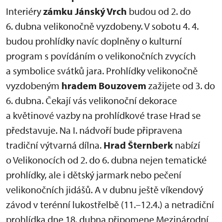
Interiéry
zámku Jánský Vrch
budou od 2. do
6. dubna velikonočně vyzdobeny. V sobotu 4. 4.
budou prohlídky navíc doplněny o kulturní
program s povídáním o velikonočních zvycích
a symbolice svátků jara. Prohlídky velikonočně
vyzdobeným
hradem Bouzovem
zažijete od 3. do
6. dubna. Čekají vás velikonoční dekorace
a květinové vazby na prohlídkové trase Hrad se
představuje. Na I. nádvoří bude připravena
tradiční výtvarná dílna.
Hrad Šternberk
nabízí
o Velikonocích od 2. do 6. dubna nejen tematické
prohlídky, ale i dětský jarmark nebo pečení
velikonočních jidášů. A v dubnu ještě víkendový
závod v terénní lukostřelbě (11.–12.4.) a netradiční
prohlídka dne 18. dubna připomene Mezinárodní