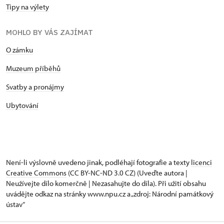
Tipy na výlety
MOHLO BY VÁS ZAJÍMAT
O zámku
Muzeum příběhů
Svatby a pronájmy
Ubytování
Není-li výslovně uvedeno jinak, podléhají fotografie a texty
licenci
Creative Commons
(CC BY-NC-ND 3.0 CZ) (Uveďte autora |
Neužívejte dílo komerčně | Nezasahujte do díla). Při užití obsahu
uvádějte odkaz na stránky www.npu.cz a „zdroj: Národní památkový
ústav“