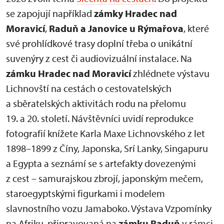
se zapojují například
zámky Hradec nad
Moravicí
,
Raduň a Janovice u Rýmařova
, které
své prohlídkové trasy doplní třeba o unikátní
suvenýry z cest či audiovizuální instalace. Na
zámku Hradec nad Moravicí
zhlédnete výstavu
Lichnovští na cestách o cestovatelských
a sběratelských aktivitách rodu na přelomu
19. a 20. století. Návštěvníci uvidí reprodukce
fotografií knížete Karla Maxe Lichnovského z let
1898–1899 z Číny, Japonska, Srí Lanky, Singapuru
a Egypta a seznámí se s artefakty dovezenými
z cest – samurajskou zbrojí, japonským mečem,
staroegyptskými figurkami i modelem
slavnostního vozu Jamaboko. Výstava Vzpomínky
na Afriku, připravovaná na
zámku Raduň
v rámci