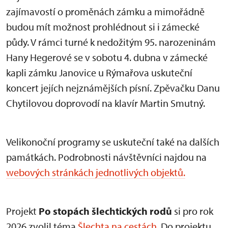
zajímavostí o proměnách zámku a mimořádně
budou mít možnost prohlédnout si i zámecké
půdy. V rámci turné k nedožitým 95. narozeninám
Hany Hegerové se v sobotu 4. dubna v zámecké
kapli zámku Janovice u Rýmařova uskuteční
koncert jejích nejznámějších písní. Zpěvačku Danu
Chytilovou doprovodí na klavír Martin Smutný.
Velikonoční programy se uskuteční také na dalších
památkách. Podrobnosti návštěvníci najdou na
webových stránkách jednotlivých objektů.
Projekt
Po stopách šlechtických rodů
si pro rok
2026 zvolil téma
Šlechta na cestách
. Do projektu