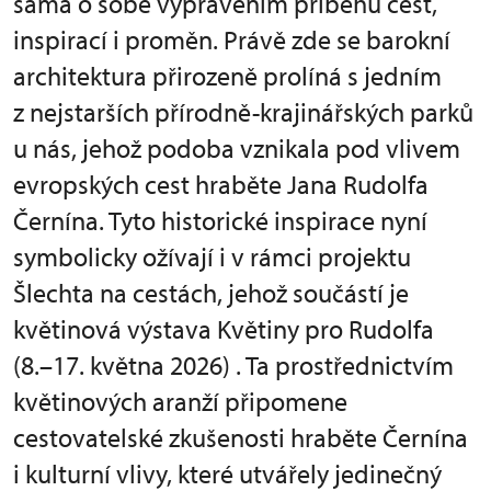
sama o sobě vyprávěním příběhů cest,
inspirací i proměn. Právě zde se barokní
architektura přirozeně prolíná s jedním
z nejstarších přírodně-krajinářských parků
u nás, jehož podoba vznikala pod vlivem
evropských cest hraběte Jana Rudolfa
Černína. Tyto historické inspirace nyní
symbolicky ožívají i v rámci projektu
Šlechta na cestách, jehož součástí je
květinová výstava Květiny pro Rudolfa
(8.–17. května 2026) . Ta prostřednictvím
květinových aranží připomene
cestovatelské zkušenosti hraběte Černína
i kulturní vlivy, které utvářely jedinečný