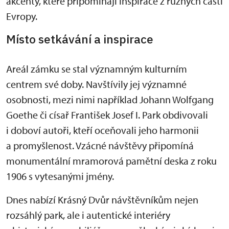
akcenty, které připomínají inspirace z různých částí
Evropy.
Místo setkávání a inspirace
Areál zámku se stal významným kulturním
centrem své doby. Navštívily jej významné
osobnosti, mezi nimi například Johann Wolfgang
Goethe či císař František Josef I. Park obdivovali
i doboví autoři, kteří oceňovali jeho harmonii
a promyšlenost. Vzácné návštěvy připomíná
monumentální mramorová pamětní deska z roku
1906 s vytesanými jmény.
Dnes nabízí Krásný Dvůr návštěvníkům nejen
rozsáhlý park, ale i autentické interiéry