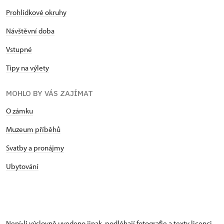
Prohlídkové okruhy
Návštěvní doba
Vstupné
Tipy na výlety
MOHLO BY VÁS ZAJÍMAT
O zámku
Muzeum příběhů
Svatby a pronájmy
Ubytování
Není-li výslovně uvedeno jinak, podléhají fotografie a texty
licenci