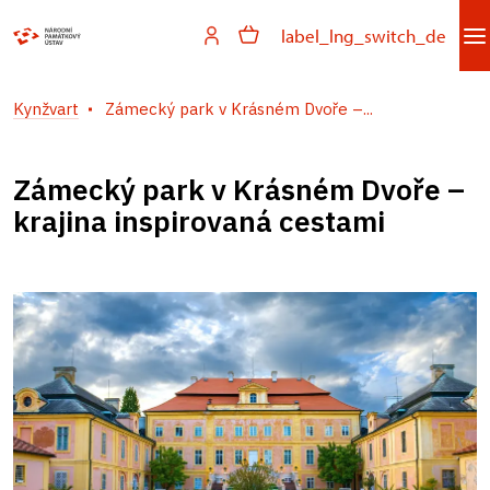
label_lng_switch_de
Kynžvart
Zámecký park v Krásném Dvoře –...
Zámecký park v Krásném Dvoře –
krajina inspirovaná cestami