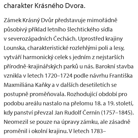
charakter Krásného Dvora.
Zámek Krásný Dvůr představuje mimořádně
působivý příklad letního šlechtického sídla
v severozápadních Čechách. Uprostřed krajiny
Lounska, charakteristické rozlehlými poli a lesy,
vytváří harmonický celek s jedním z nejstarších
přírodně-krajinářských parků u nás. Barokní stavba
vznikla v letech 1720–1724 podle návrhu Františka
Maxmiliána Kaňky a v dalších desetiletích se
postupně proměňovala. Rozhodující období pro
podobu areálu nastalo na přelomu 18. a 19. století,
kdy panství převzal Jan Rudolf Černín (1757–1845).
Neomezil se pouze na úpravy zámku, ale zásadně
proměnil i okolní krajinu. V letech 1783–