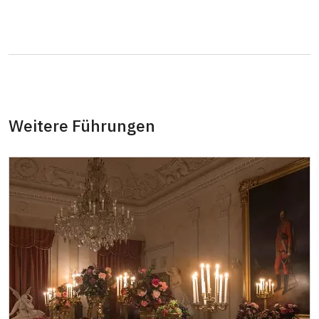
Begleitperson von Schülergruppen pro 10
kostenlos
Schülern
Reiseleiter mit Gruppe ab 15 oder mehr
kostenlos
Personen
MK ČR-Karte
kostenlos
Weitere Führungen
Mitglieder von ICOMOS mit gültigem
kostenlos
Mitgliedsausweis
Inhaber der freien Eintrittskarte
kostenlos
Inhaber der freien einmaligen
kostenlos
Eintrittskarte
NPÚ-Karte
kostenlos
"Náš člověk"-Karte
kostenlos