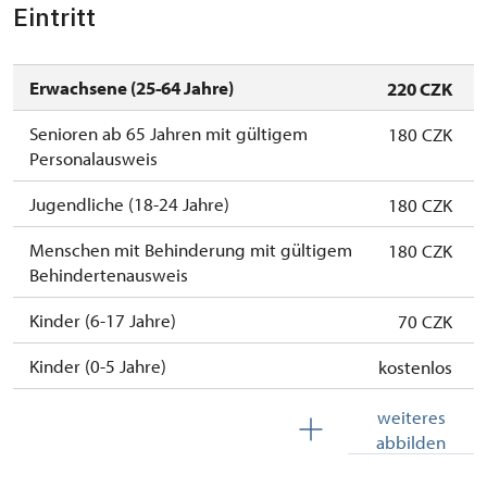
Eintritt
10. 12.-31. 12.
geschlossen
Erwachsene (25-64 Jahre)
220 CZK
Senioren ab 65 Jahren mit gültigem
180 CZK
Personalausweis
Jugendliche (18-24 Jahre)
180 CZK
Menschen mit Behinderung mit gültigem
180 CZK
Behindertenausweis
Kinder (6-17 Jahre)
70 CZK
Kinder (0-5 Jahre)
kostenlos
Die Dauerkarte Na památky
kostenlos
weiteres
abbilden
Begleitperson von Schwerbehinderten
kostenlos