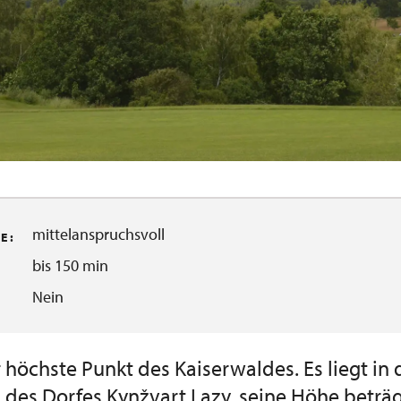
mittelanspruchsvoll
 :
bis 150 min
Nein
r höchste Punkt des Kaiserwaldes. Es liegt in
s des Dorfes Kynžvart Lazy, seine Höhe beträ