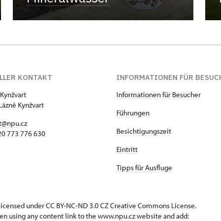
LLER KONTAKT
INFORMATIONEN FÜR BESUC
 Kynžvart
Informationen für Besucher
Lázně Kynžvart
Führungen
t@npu.cz
Besichtigungszeit
420 773 776 630
Eintritt
Tipps für Ausfluge
s licensed under CC BY-NC-ND 3.0 CZ
Creative Commons License
.
en using any content link to the www.npu.cz website and add: