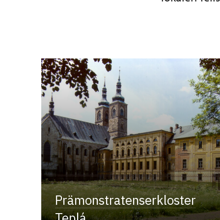
Prämonstratenserkloster
Teplá