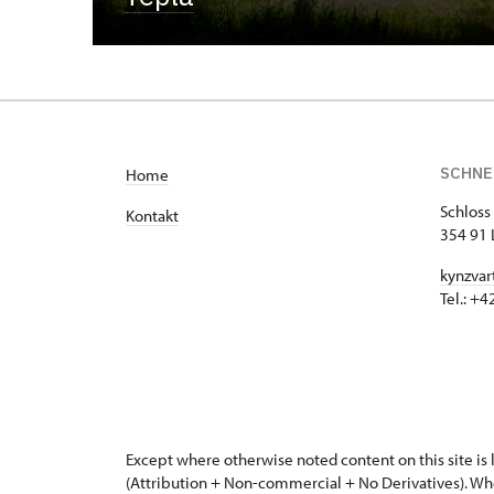
SCHNE
H
ome
Schloss
Kontakt
354 91 
kynzvar
Tel.: +
Except where otherwise noted content on this site i
(Attribution + Non-commercial + No Derivatives). Wh