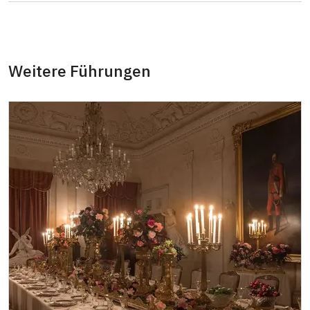
Reiseleiter mit Gruppe ab 15 oder mehr
kostenlos
Personen
MK ČR-Karte
nicht verfügbar
Weitere Führungen
Mitglieder von ICOMOS mit gültigem
nicht verfügbar
Mitgliedsausweis
Inhaber der freien Eintrittskarte
kostenlos
Inhaber der freien einmaligen
kostenlos
Eintrittskarte
NPÚ-Karte
kostenlos
"Náš člověk"-Karte
kostenlos