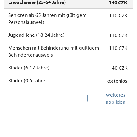
Erwachsene (25-64 Jahre)
140 CZK
Senioren ab 65 Jahren mit gültigem
110 CZK
Personalausweis
Jugendliche (18-24 Jahre)
110 CZK
Menschen mit Behinderung mit gültigem
110 CZK
Behindertenausweis
Kinder (6-17 Jahre)
40 CZK
Kinder (0-5 Jahre)
kostenlos
Die Dauerkarte Na památky
kostenlos
weiteres
abbilden
Begleitperson von Schwerbehinderten
kostenlos
Begleitperson von Schülergruppen pro 10
kostenlos
Schülern