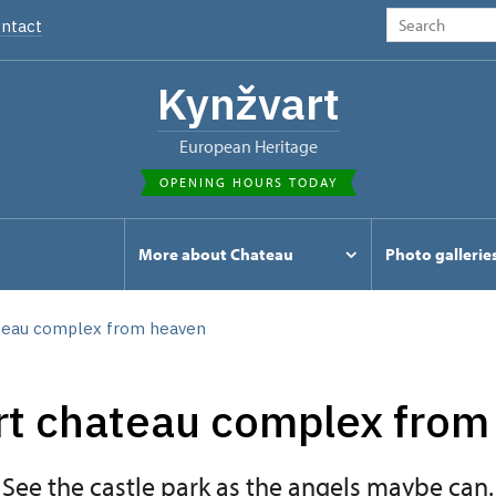
ntact
Kynžvart
European Heritage
OPENING HOURS TODAY
s
More about Chateau
Photo gallerie
teau complex from heaven
rt chateau complex from
See the castle park as the angels maybe can.