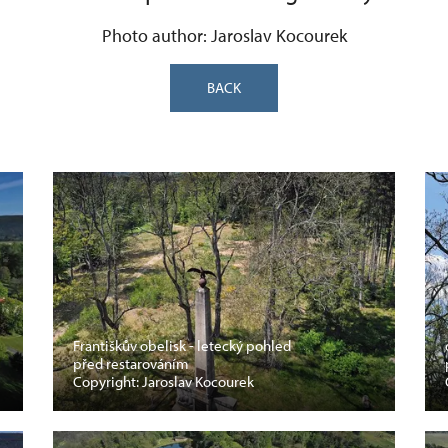
Photo author: Jaroslav Kocourek
BACK
Františkův obelisk - letecký pohled
před restarováním
Copyright: Jaroslav Kocourek