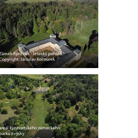
Zámek Kynžvart - letecký pohled
Copyright: Jaroslav Kocourek
areál kynžvartského zámeckého
parku z výšky