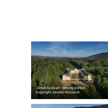
Zámek Kynžvart - letecký pohled
Copyright: Jaroslav Kocourek