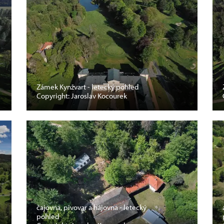
Zámek Kynžvart - letecký pohled
Copyright: Jaroslav Kocourek
čajovna, pivovar a hájovna - letecký
pohled