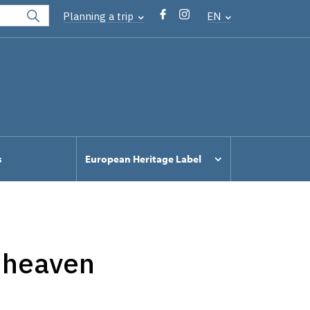
Planning a trip
EN
s
European Heritage Label
 heaven