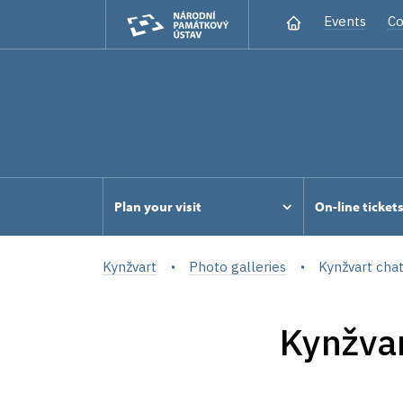
Events
Co
Plan your visit
On-line ticket
Kynžvart
Photo galleries
Kynžvart cha
Kynžva