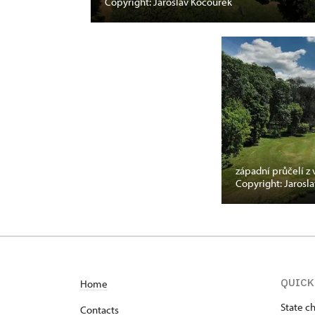
Copyright: Jaroslav Kocourek
západní průčelí z 
Copyright: Jarosl
QUICK
Home
State c
Contacts