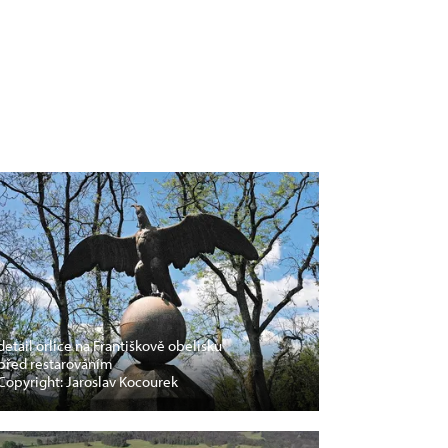
detail orlice na Františkově obelisku
před restarováním
Copyright: Jaroslav Kocourek