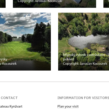
Copyright: Jaroslav Kocourek
Mlýnský rybník s ostrůvkem - 
výšky
pohled
av Kocourek
Copyright: Jaroslav Kocourek
 CONTACT
INFORMATION FOR VISITOR
hateau Kynžvart
Plan your visit