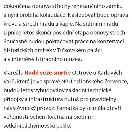
dokončena obnova střechy renesančního zámku
a nyní probíhá kolaudace. Následovat bude oprava
krovu a střech hradu a kaple. Na státním hradu
Lipnice letos skončí poslední etapa obnovy střech.
Současně budou pokračovat práce na konzervaci
historických omítek v Trčkovském paláci
a v interiérech hradního muzea.
V areálu
Rudé věže smrti
v Ostrově u Karlových
Varů, která je ve správě NPÚ od loňského července,
budou letos vybudovány základní technické
přípojky a infrastruktura nutná pro pravidelný
návštěvnický provoz. Památka by se měla otevřít
veřejnosti během května na pietním
setkání Jáchymovské peklo.