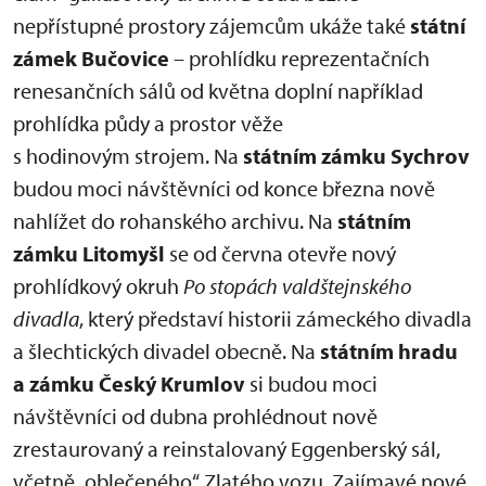
nepřístupné prostory zájemcům ukáže také
státní
zámek Bučovice
– prohlídku reprezentačních
renesančních sálů od května doplní například
prohlídka půdy a prostor věže
s hodinovým strojem. Na
státním zámku Sychrov
budou moci návštěvníci od konce března nově
nahlížet do rohanského archivu. Na
státním
zámku Litomyšl
se od června otevře nový
prohlídkový okruh
Po stopách valdštejnského
divadla
, který představí historii zámeckého divadla
a šlechtických divadel obecně. Na
státním hradu
a zámku Český Krumlov
si budou moci
návštěvníci od dubna prohlédnout nově
zrestaurovaný a reinstalovaný Eggenberský sál,
včetně „oblečeného“ Zlatého vozu. Zajímavé nové