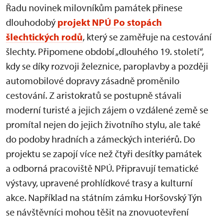
Řadu novinek milovníkům památek přinese
dlouhodobý
projekt NPÚ Po stopách
šlechtických rodů
, který se zaměřuje na cestování
šlechty. Připomene období „dlouhého 19. století“,
kdy se díky rozvoji železnice, paroplavby a později
automobilové dopravy zásadně proměnilo
cestování. Z aristokratů se postupně stávali
moderní turisté a jejich zájem o vzdálené země se
promítal nejen do jejich životního stylu, ale také
do podoby hradních a zámeckých interiérů. Do
projektu se zapojí více než čtyři desítky památek
a odborná pracoviště NPÚ. Připravují tematické
výstavy, upravené prohlídkové trasy a kulturní
akce. Například na státním zámku Horšovský Týn
se návštěvníci mohou těšit na znovuotevření