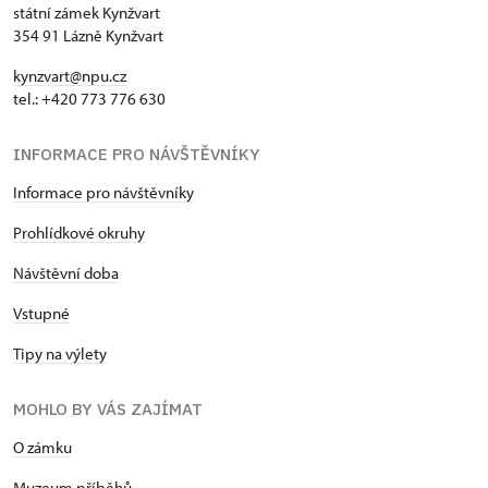
státní zámek Kynžvart
354 91 Lázně Kynžvart
kynzvart@npu.cz
tel.: +420 773 776 630
INFORMACE PRO NÁVŠTĚVNÍKY
Informace pro návštěvníky
Prohlídkové okruhy
Návštěvní doba
Vstupné
Tipy na výlety
MOHLO BY VÁS ZAJÍMAT
O zámku
Muzeum příběhů