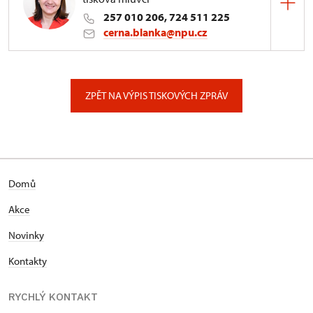
257 010 206, 724 511 225
cerna.blanka@npu.cz
Generální ředitelství NPÚ
Valdštejnské náměstí 162/3, Praha
ZPĚT NA VÝPIS TISKOVÝCH ZPRÁV
Domů
Akce
Novinky
Kontakty
RYCHLÝ KONTAKT