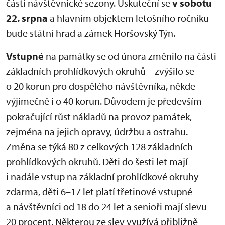
části návštěvnické sezony. Uskuteční se
v sobotu
22. srpna
a hlavním objektem letošního ročníku
bude státní hrad a zámek Horšovský Týn.
Vstupné
na památky se od února změnilo na části
základních prohlídkových okruhů – zvýšilo se
o 20 korun pro dospělého návštěvníka, někde
výjimečně i o 40 korun. Důvodem je především
pokračující růst nákladů na provoz památek,
zejména na jejich opravy, údržbu a ostrahu.
Změna se týká 80 z celkových 128 základních
prohlídkových okruhů. Děti do šesti let mají
i nadále vstup na základní prohlídkové okruhy
zdarma, děti 6–17 let platí třetinové vstupné
a návštěvníci od 18 do 24 let a senioři mají slevu
20 procent. Některou ze slev využívá přibližně