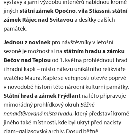
výstavy a jarní výzdobu interiérů nabídnou kromě
jiných
státní zámek Opočno
,
vila Stiassni, státní
zámek Rájec nad Svitavou
a desítky dalších
památek.
Jednou z novinek
pro návštěvníky v letošní
sezoně je možnost si na
státním hradu a zámku
Bečov nad Teplou
od 1. května prohlédnout hrad
i hradní kapli – místo nálezu unikátního relikviáře
svatého Maura. Kaple se veřejnosti otevře poprvé
v novodobé historii této národní kulturní památky.
Státní hrad a zámek Frýdlant
na léto připravuje
mimořádný prohlídkový okruh
Běžně
nenavštěvovaná místa hradu
, který představí kromě
jiného také místnosti, kde byl ukryt před nacisty
clam–gallasovský archiv. Dosud běžně