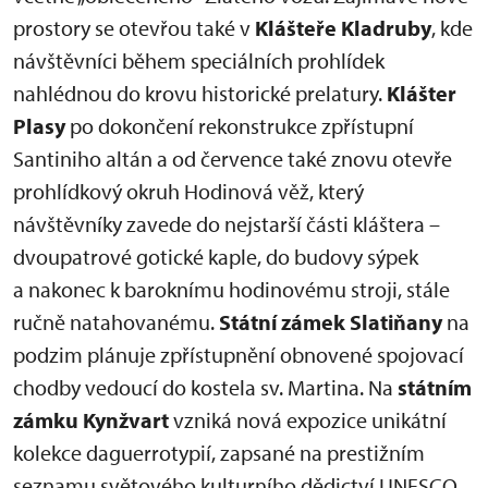
prostory se otevřou také v
Klášteře Kladruby
, kde
návštěvníci během speciálních prohlídek
nahlédnou do krovu historické prelatury.
Klášter
Plasy
po dokončení rekonstrukce zpřístupní
Santiniho altán a od července také znovu otevře
prohlídkový okruh Hodinová věž, který
návštěvníky zavede do nejstarší části kláštera –
dvoupatrové gotické kaple, do budovy sýpek
a nakonec k baroknímu hodinovému stroji, stále
ručně natahovanému.
Státní zámek Slatiňany
na
podzim plánuje zpřístupnění obnovené spojovací
chodby vedoucí do kostela sv. Martina. Na
státním
zámku Kynžvart
vzniká nová expozice unikátní
kolekce daguerrotypií, zapsané na prestižním
seznamu světového kulturního dědictví UNESCO