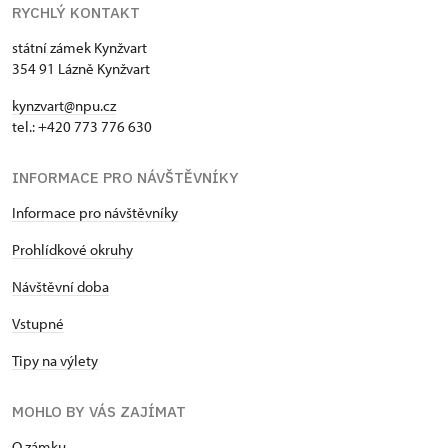
RYCHLÝ KONTAKT
státní zámek Kynžvart
354 91 Lázně Kynžvart
kynzvart@npu.cz
tel.: +420 773 776 630
INFORMACE PRO NÁVŠTĚVNÍKY
Informace pro návštěvníky
Prohlídkové okruhy
Návštěvní doba
Vstupné
Tipy na výlety
MOHLO BY VÁS ZAJÍMAT
O zámku