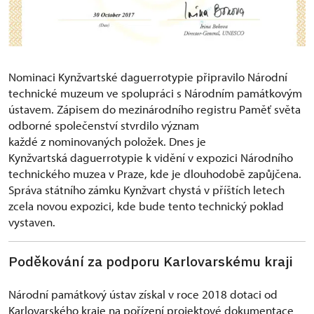
Nominaci Kynžvartské daguerrotypie připravilo Národní
technické muzeum ve spolupráci s Národním památkovým
ústavem. Zápisem do mezinárodního registru Paměť světa
odborné společenství stvrdilo význam
každé z nominovaných položek. Dnes je
Kynžvartská daguerrotypie k vidění v expozici Národního
technického muzea v Praze, kde je dlouhodobě zapůjčena.
Správa státního zámku Kynžvart chystá v příštích letech
zcela novou expozici, kde bude tento technický poklad
vystaven.
Poděkování za podporu Karlovarskému kraji
Národní památkový ústav získal v roce 2018 dotaci od
Karlovarského kraje na
po
řízení projektové dokumentace