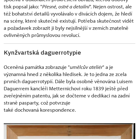
tisk popsal jako: "
Přesné, ostré a detailní
". Nejen ostrost, ale
též bohatství detailů vyvolávalo v divácích dojem, že hledí
na scény, které skutečně existují. Potřeba skutečnost vidět
a požadavek zobrazit ji byly nejsilnější v zemích znatelně
ovlivněných průmyslovou revolucí.
Kynžvartská daguerrotypie
Oceněná památka zobrazuje "
umělcův ateliér
" a je
významná hned z několika hledisek. Je to jedna ze zcela
prvních daguerrotypií. Dále byla osobně věnována Luisem
Daguerrem kancléři Metternichovi roku 1839 ještě před
zveřejněním patentu, jak se dočteme v dedikaci na zadní
straně pasparty, což potvrzuje
také dochovaná korespondence.