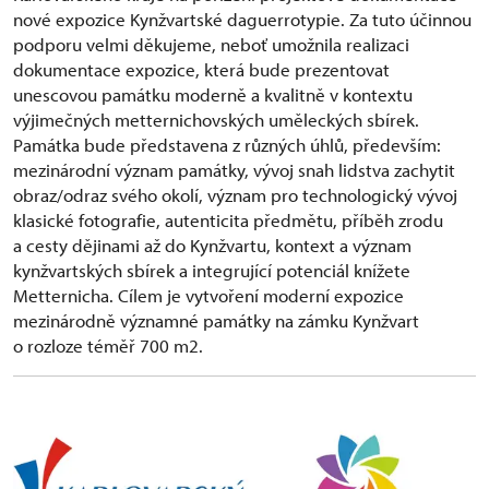
nové expozice Kynžvartské daguerrotypie. Za tuto účinnou
podporu velmi děkujeme, neboť umožnila realizaci
dokumentace expozice, která bude prezentovat
unescovou památku moderně a kvalitně v kontextu
výjimečných metternichovských uměleckých sbírek.
Památka bude představena z různých úhlů, především:
mezinárodní význam památky, vývoj snah lidstva zachytit
obraz/odraz svého okolí, význam pro technologický vývoj
klasické fotografie, autenticita předmětu, příběh zrodu
a cesty dějinami až do Kynžvartu, kontext a význam
kynžvartských sbírek a integrující potenciál knížete
Metternicha. Cílem je vytvoření moderní expozice
mezinárodně významné památky na zámku Kynžvart
o rozloze téměř 700 m2.