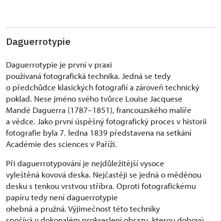
Daguerrotypie
Daguerrotypie je první v praxi
používaná fotografická technika. Jedná se tedy
o předchůdce klasických fotografií a zároveň technický
poklad. Nese jméno svého tvůrce Louise Jacquese
Mandé Daguerra (1787–1851), francouzského malíře
a vědce. Jako první úspěšný fotografický proces v historii
fotografie byla 7. ledna 1839 představena na setkání
Académie des sciences v Paříži.
Při daguerrotypování je nejdůležitější vysoce
vyleštěná kovová deska. Nejčastěji se jedná o měděnou
desku s tenkou vrstvou stříbra. Oproti fotografickému
papíru tedy není daguerrotypie
ohebná a pružná. Výjimečnost této techniky
spočívá v dokonalém prokreslení obrazu, kterou dobový