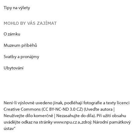
Tipy na výlety
MOHLO BY VÁS ZAJÍMAT
O zámku
Muzeum příběhů
Svatby a pronájmy
Ubytování
Není-li výslovně uvedeno jinak, podléhají fotografie a texty
licenci
Creative Commons
(CC BY-NC-ND 3.0 CZ) (Uveďte autora |
Neužívejte dílo komerčně | Nezasahujte do díla). Při užití obsahu
uvádějte odkaz na stránky www.npu.cz a „zdroj: Národní památkový
ústav“