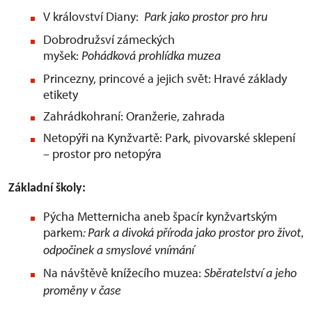
V království Diany:
Park jako prostor pro hru
Dobrodružsví zámeckých
myšek:
Pohádková prohlídka muzea
Princezny, princové a jejich svět: Hravé základy
etikety
Zahrádkohraní: Oranžerie, zahrada
Netopýři na Kynžvartě: Park, pivovarské sklepení
– prostor pro netopýra
Základní školy:
Pýcha Metternicha aneb špacír kynžvartským
parkem
:
Park a divoká příroda jako prostor pro život,
odpočinek a smyslové vnímání
Na návštěvě knížecího muzea:
Sběratelství a jeho
proměny v čase