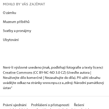
MOHLO BY VÁS ZAJÍMAT
O zámku
Muzeum příběhů
Svatby a pronájmy
Ubytování
Není-li výslovně uvedeno jinak, podléhají fotografie a texty
licenci
Creative Commons
(CC BY-NC-ND 3.0 CZ) (Uveďte autora |
Neužívejte dílo komerčně | Nezasahujte do díla). Při užití obsahu
uvádějte odkaz na stránky www.npu.cz a „zdroj: Národní památkový
ústav“
Právní ujednání
Prohlášení o přístupnosti
Řešení