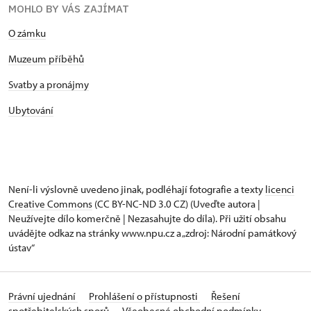
MOHLO BY VÁS ZAJÍMAT
O zámku
Muzeum příběhů
Svatby a pronájmy
Ubytování
Není-li výslovně uvedeno jinak, podléhají fotografie a texty
licenci
Creative Commons
(CC BY-NC-ND 3.0 CZ) (Uveďte autora |
Neužívejte dílo komerčně | Nezasahujte do díla). Při užití obsahu
uvádějte odkaz na stránky www.npu.cz a „zdroj: Národní památkový
ústav“
Právní ujednání
Prohlášení o přístupnosti
Řešení
spotřebitelských sporů
Všeobecné obchodní podmínky