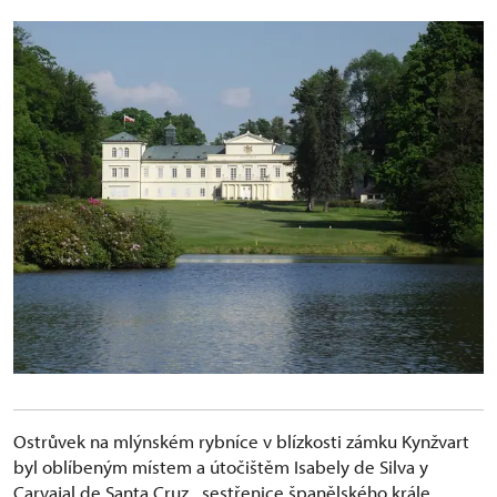
Ostrůvek na mlýnském rybníce v blízkosti zámku Kynžvart
byl oblíbeným místem a útočištěm Isabely de Silva y
Carvajal de Santa Cruz, sestřenice španělského krále