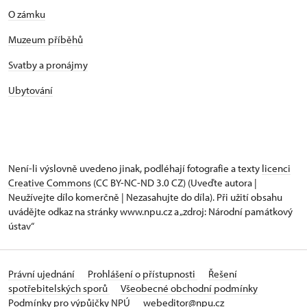
O zámku
Muzeum příběhů
Svatby a pronájmy
Ubytování
Není-li výslovně uvedeno jinak, podléhají fotografie a texty
licenci
Creative Commons
(CC BY-NC-ND 3.0 CZ) (Uveďte autora |
Neužívejte dílo komerčně | Nezasahujte do díla). Při užití obsahu
uvádějte odkaz na stránky www.npu.cz a „zdroj: Národní památkový
ústav“
Právní ujednání
Prohlášení o přístupnosti
Řešení
spotřebitelských sporů
Všeobecné obchodní podmínky
Podmínky pro výpůjčky NPÚ
webeditor@npu.cz