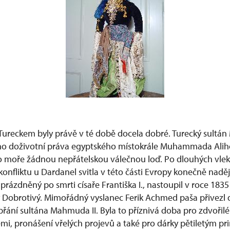
Tureckem byly právě v té době docela dobré. Turecký sultán
o doživotní práva egyptského místokrále Muhammada Aliho a
 moře žádnou nepřátelskou válečnou loď. Po dlouhých vlek
onfliktu u Dardanel svitla v této části Evropy konečně naděj
prázdněný po smrti císaře Františka I., nastoupil v roce 1835
ý Dobrotivý. Mimořádný vyslanec Ferik Achmed paša přivez
přání sultána Mahmuda II. Byla to příznivá doba pro zdvořilé
emi, pronášení vřelých projevů a také pro dárky pětiletým p