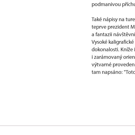
podmanivou příchuť
Také nápisy na tur
teprve prezident M
a fantazii návštěv
Vysoké kaligrafick
dokonalosti. Kníže 
i zarámovaný orient
výtvarné provedení 
tam napsáno: "Toto