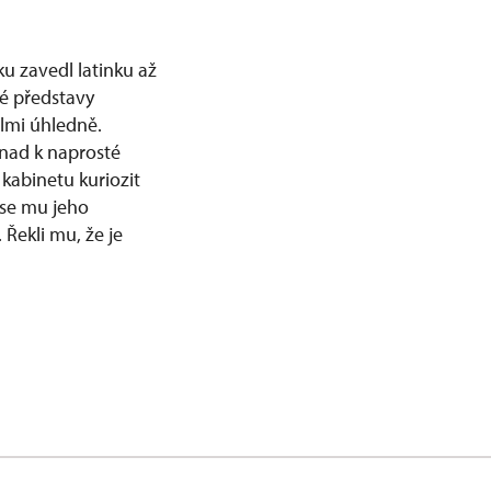
u zavedl latinku až
é představy
elmi úhledně.
snad k naprosté
 kabinetu kuriozit
 se mu jeho
 Řekli mu, že je