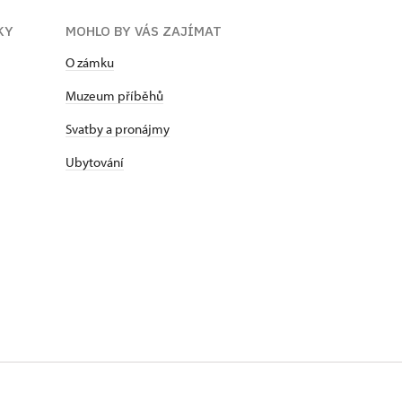
KY
MOHLO BY VÁS ZAJÍMAT
O zámku
Muzeum příběhů
Svatby a pronájmy
Ubytování