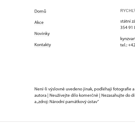
RYCHL
Domů
státní 
Akce
354 91 
Novinky
kynzvar
Kontakty
tel.: +
Není-li výslovně uvedeno jinak, podléhají fotografie a
autora | Neužívejte dílo komerčně | Nezasahujte do dí
a „zdroj: Národní památkový ústav“