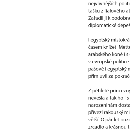
nejvlivnějších poli
tašku z fialového a
Zařadil ji k podobné
diplomatické depeš
I egyptský místokr
časem knížeti Mett
arabského koně i s
v evropské politice
pašové i egyptský 
přimluvil za pokra
Z pětileté princezn
nevešla a tak ho 
narozeninám dostala
přivezl rakouský mi
větší. O pár let po
zrcadlo a krásnou 