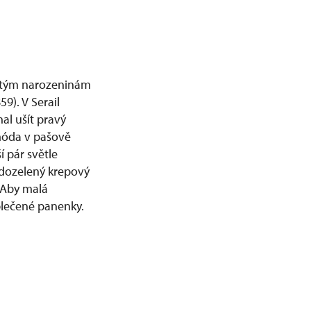
pátým narozeninám
9). V Serail
al ušít pravý
móda v pašově
 pár světle
ědozelený krepový
. Aby malá
blečené panenky.