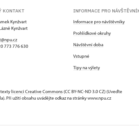
Ý KONTAKT
INFORMACE PRO NÁVŠTĚVNÍ
zámek Kynžvart
Informace pro návštěvníky
Lázně Kynžvart
Prohlídkové okruhy
t@npu.cz
Návštěvní doba
420 773 776 630
Vstupné
Tipy na výlety
 texty
licenci Creative Commons
(CC BY-NC-ND 3.0 CZ) (Uveďte
la). Při užití obsahu uvádějte odkaz na stránky www.npu.cz