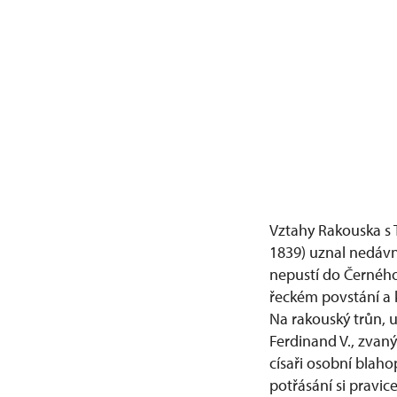
Vztahy Rakouska s 
1839) uznal nedávn
nepustí do Černého
řeckém povstání a k
Na rakouský trůn, u
Ferdinand V., zvan
císaři osobní blaho
potřásání si pravic