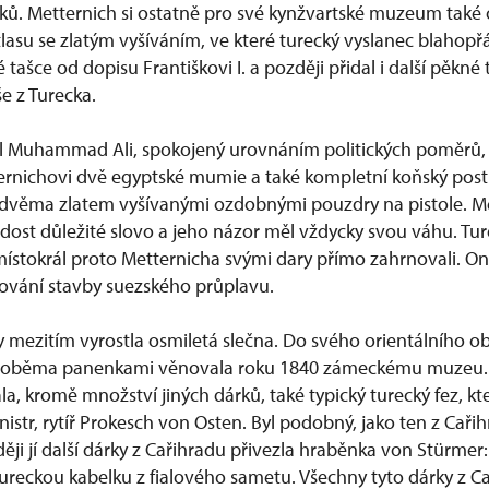
tiků. Metternich si ostatně pro své kynžvartské muzeum také
tlasu se zlatým vyšíváním, ve které turecký vyslanec blahopřán
 tašce od dopisu Františkovi I. a později přidal i další pěkné 
e z Turecka.
ál Muhammad Ali, spokojený urovnáním politických poměrů,
ernichovi dvě egyptské mumie a také kompletní koňský post
 dvěma zlatem vyšívanými ozdobnými pouzdry na pistole. M
 dost důležité slovo a jeho názor měl vždycky svou váhu. Tur
místokrál proto Metternicha svými dary přímo zahrnovali. On
čování stavby suezského průplavu.
y mezitím vyrostla osmiletá slečna. Do svého orientálního ob
i s oběma panenkami věnovala roku 1840 zámeckému muzeu
, kromě množství jiných dárků, také typický turecký fez, kte
nistr, rytíř Prokesch von Osten. Byl podobný, jako ten z Cař
zději jí další dárky z Cařihradu přivezla hraběnka von Stürmer
tureckou kabelku z fialového sametu. Všechny tyto dárky z C