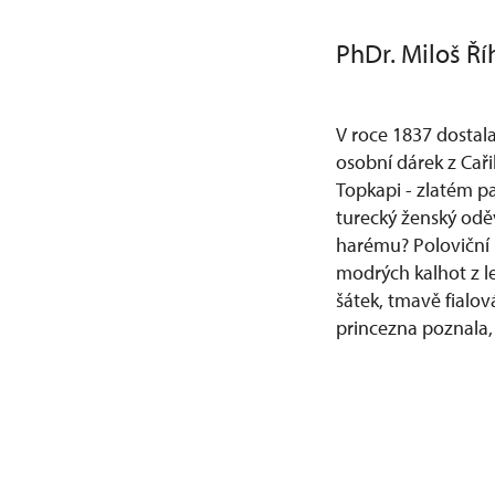
PhDr. Miloš Ří
V roce 1837 dostal
osobní dárek z Cař
Topkapi - zlatém pa
turecký ženský odě
harému? Poloviční 
modrých kalhot z 
šátek, tmavě fialov
princezna poznala,