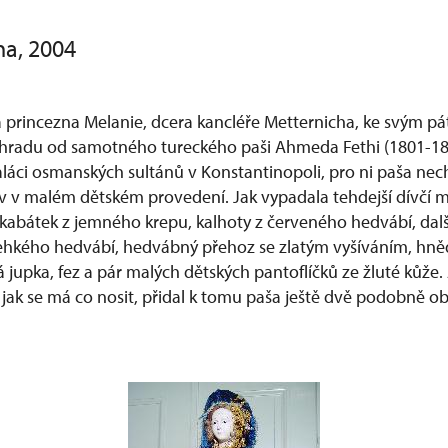
ha, 2004
a princezna Melanie, dcera kancléře Metternicha, ke svým 
ihradu od samotného tureckého paši Ahmeda Fethi (1801-185
láci osmanských sultánů v Konstantinopoli, pro ni paša nech
v v malém dětském provedení. Jak vypadala tehdejší dívčí 
kabátek z jemného krepu, kalhoty z červeného hedvábí, další
lehkého hedvábí, hedvábný přehoz se zlatým vyšíváním, hn
á jupka, fez a pár malých dětských pantoflíčků ze žluté kůže
 jak se má co nosit, přidal k tomu paša ještě dvě podobně o