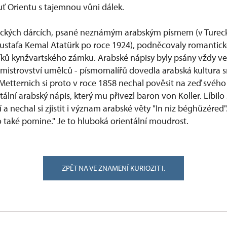
 Orientu s tajemnou vůni dálek.
eckých dárcích, psané neznámým arabským písmem (v Tureck
ustafa Kemal Atatürk po roce 1924), podněcovaly romantick
níků kynžvartského zámku. Arabské nápisy byly psány vždy v
é mistrovství umělců - písmomalířů dovedla arabská kultura 
Metternich si proto v roce 1858 nechal pověsit na zeď svého
ální arabský nápis, který mu přivezl baron von Koller. Líbilo
a nechal si zjistit i význam arabské věty "In niz béghüzéred".
 také pomine." Je to hluboká orientální moudrost.
ZPĚT NA VE ZNAMENÍ KURIOZIT I.