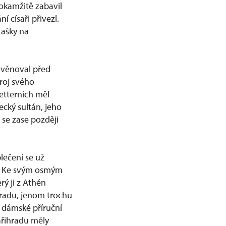
 okamžitě zabavil
í císaři přivezl.
tašky na
 věnoval před
roj svého
etternich měl
ecký sultán, jeho
 se zase později
lečení se už
. Ke svým osmým
rý ji z Athén
ihradu, jenom trochu
: dámské příruční
ařihradu měly