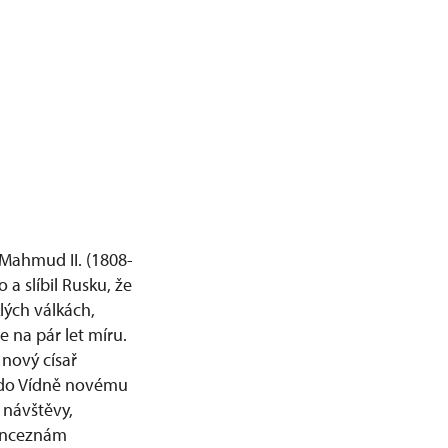
 Mahmud II. (1808-
 slíbil Rusku, že
lých válkách,
e na pár let míru.
 nový císař
l do Vídně novému
 návštěvy,
rinceznám