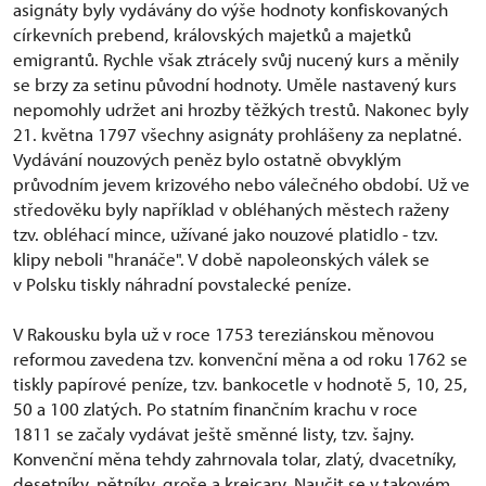
asignáty byly vydávány do výše hodnoty konfiskovaných
církevních prebend, královských majetků a majetků
emigrantů. Rychle však ztrácely svůj nucený kurs a měnily
se brzy za setinu původní hodnoty. Uměle nastavený kurs
nepomohly udržet ani hrozby těžkých trestů. Nakonec byly
21. května 1797 všechny asignáty prohlášeny za neplatné.
Vydávání nouzových peněz bylo ostatně obvyklým
průvodním jevem krizového nebo válečného období. Už ve
středověku byly například v obléhaných městech raženy
tzv. obléhací mince, užívané jako nouzové platidlo - tzv.
klipy neboli "hranáče". V době napoleonských válek se
v Polsku tiskly náhradní povstalecké peníze.
V Rakousku byla už v roce 1753 tereziánskou měnovou
reformou zavedena tzv. konvenční měna a od roku 1762 se
tiskly papírové peníze, tzv. bankocetle v hodnotě 5, 10, 25,
50 a 100 zlatých. Po statním finančním krachu v roce
1811 se začaly vydávat ještě směnné listy, tzv. šajny.
Konvenční měna tehdy zahrnovala tolar, zlatý, dvacetníky,
desetníky, pětníky, groše a krejcary. Naučit se v takovém