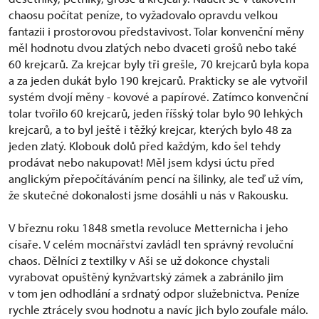
chaosu počítat peníze, to vyžadovalo opravdu velkou
fantazii i prostorovou představivost. Tolar konvenční měny
měl hodnotu dvou zlatých nebo dvaceti grošů nebo také
60 krejcarů. Za krejcar byly tři grešle, 70 krejcarů byla kopa
a za jeden dukát bylo 190 krejcarů. Prakticky se ale vytvořil
systém dvojí měny - kovové a papírové. Zatímco konvenční
tolar tvořilo 60 krejcarů, jeden říšský tolar bylo 90 lehkých
krejcarů, a to byl ještě i těžký krejcar, kterých bylo 48 za
jeden zlatý. Klobouk dolů před každým, kdo šel tehdy
prodávat nebo nakupovat! Měl jsem kdysi úctu před
anglickým přepočítáváním pencí na šilinky, ale teď už vím,
že skutečné dokonalosti jsme dosáhli u nás v Rakousku.
V březnu roku 1848 smetla revoluce Metternicha i jeho
císaře. V celém mocnářství zavládl ten správný revoluční
chaos. Dělníci z textilky v Aši se už dokonce chystali
vyrabovat opuštěný kynžvartský zámek a zabránilo jim
v tom jen odhodlání a srdnatý odpor služebnictva. Peníze
rychle ztrácely svou hodnotu a navíc jich bylo zoufale málo.