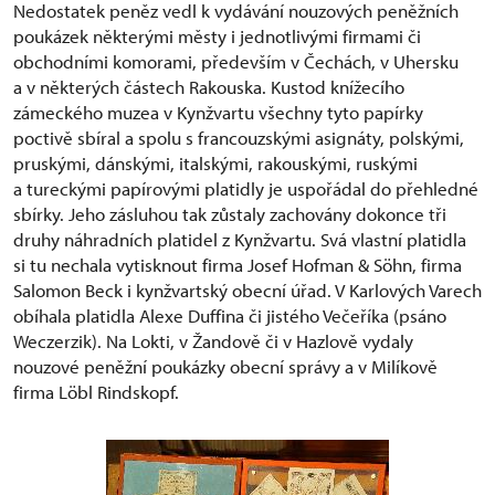
Nedostatek peněz vedl k vydávání nouzových peněžních
poukázek některými městy i jednotlivými firmami či
obchodními komorami, především v Čechách, v Uhersku
a v některých částech Rakouska. Kustod knížecího
zámeckého muzea v Kynžvartu všechny tyto papírky
poctivě sbíral a spolu s francouzskými asignáty, polskými,
pruskými, dánskými, italskými, rakouskými, ruskými
a tureckými papírovými platidly je uspořádal do přehledné
sbírky. Jeho zásluhou tak zůstaly zachovány dokonce tři
druhy náhradních platidel z Kynžvartu. Svá vlastní platidla
si tu nechala vytisknout firma Josef Hofman & Söhn, firma
Salomon Beck i kynžvartský obecní úřad. V Karlových Varech
obíhala platidla Alexe Duffina či jistého Večeříka (psáno
Weczerzik). Na Lokti, v Žandově či v Hazlově vydaly
nouzové peněžní poukázky obecní správy a v Milíkově
firma Löbl Rindskopf.