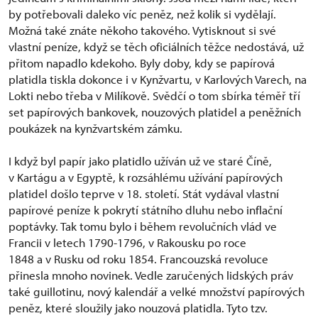
by potřebovali daleko víc peněz, než kolik si vydělají.
Možná také znáte někoho takového. Vytisknout si své
vlastní peníze, když se těch oficiálních těžce nedostává, už
přitom napadlo kdekoho. Byly doby, kdy se papírová
platidla tiskla dokonce i v Kynžvartu, v Karlových Varech, na
Lokti nebo třeba v Milíkově. Svědčí o tom sbírka téměř tří
set papírových bankovek, nouzových platidel a peněžních
poukázek na kynžvartském zámku.
I když byl papír jako platidlo užíván už ve staré Číně,
v Kartágu a v Egyptě, k rozsáhlému užívání papírových
platidel došlo teprve v 18. století. Stát vydával vlastní
papírové peníze k pokrytí státního dluhu nebo inflační
poptávky. Tak tomu bylo i během revolučních vlád ve
Francii v letech 1790-1796, v Rakousku po roce
1848 a v Rusku od roku 1854. Francouzská revoluce
přinesla mnoho novinek. Vedle zaručených lidských práv
také guillotinu, nový kalendář a velké množství papírových
peněz, které sloužily jako nouzová platidla. Tyto tzv.