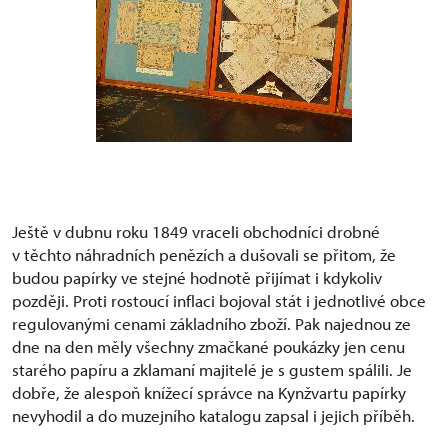
Ještě v dubnu roku 1849 vraceli obchodníci drobné
v těchto náhradních penězích a dušovali se přitom, že
budou papírky ve stejné hodnotě přijímat i kdykoliv
později. Proti rostoucí inflaci bojoval stát i jednotlivé obce
regulovanými cenami základního zboží. Pak najednou ze
dne na den měly všechny zmačkané poukázky jen cenu
starého papíru a zklamaní majitelé je s gustem spálili. Je
dobře, že alespoň knížecí správce na Kynžvartu papírky
nevyhodil a do muzejního katalogu zapsal i jejich příběh.