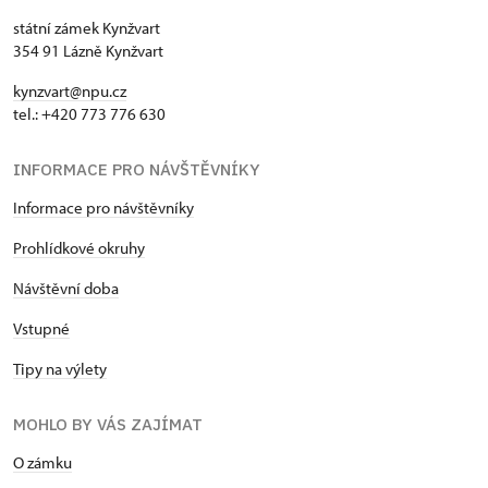
státní zámek Kynžvart
354 91 Lázně Kynžvart
kynzvart@npu.cz
tel.: +420 773 776 630
INFORMACE PRO NÁVŠTĚVNÍKY
Informace pro návštěvníky
Prohlídkové okruhy
Návštěvní doba
Vstupné
Tipy na výlety
MOHLO BY VÁS ZAJÍMAT
O zámku