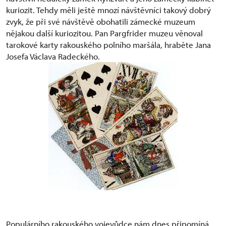
kuriozit. Tehdy měli ještě mnozí návštěvníci takový dobrý
zvyk, že při své návštěvě obohatili zámecké muzeum
nějakou další kuriozitou. Pan Pargfrider muzeu věnoval
tarokové karty rakouského polního maršála, hraběte Jana
Josefa Václava Radeckého.
Populárního rakouského vojevůdce nám dnes připomíná