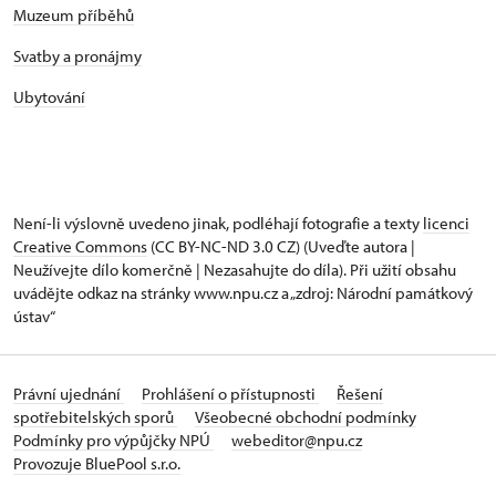
Muzeum příběhů
Svatby a pronájmy
Ubytování
Není-li výslovně uvedeno jinak, podléhají fotografie a texty
licenci
Creative Commons
(CC BY-NC-ND 3.0 CZ) (Uveďte autora |
Neužívejte dílo komerčně | Nezasahujte do díla). Při užití obsahu
uvádějte odkaz na stránky www.npu.cz a „zdroj: Národní památkový
ústav“
Právní ujednání
Prohlášení o přístupnosti
Řešení
spotřebitelských sporů
Všeobecné obchodní podmínky
Podmínky pro výpůjčky NPÚ
webeditor@npu.cz
Provozuje BluePool s.r.o.