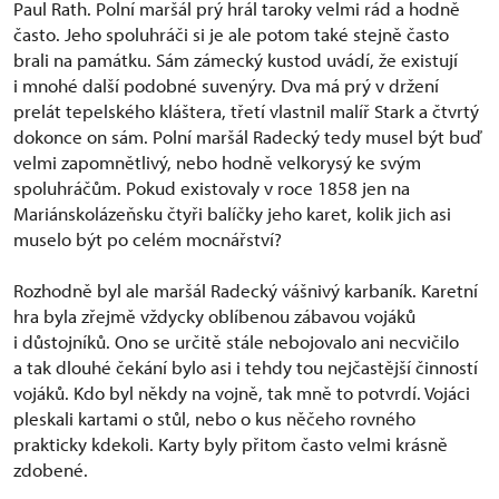
Paul Rath. Polní maršál prý hrál taroky velmi rád a hodně
často. Jeho spoluhráči si je ale potom také stejně často
brali na památku. Sám zámecký kustod uvádí, že existují
i mnohé další podobné suvenýry. Dva má prý v držení
prelát tepelského kláštera, třetí vlastnil malíř Stark a čtvrtý
dokonce on sám. Polní maršál Radecký tedy musel být buď
velmi zapomnětlivý, nebo hodně velkorysý ke svým
spoluhráčům. Pokud existovaly v roce 1858 jen na
Mariánskolázeňsku čtyři balíčky jeho karet, kolik jich asi
muselo být po celém mocnářství?
Rozhodně byl ale maršál Radecký vášnivý karbaník. Karetní
hra byla zřejmě vždycky oblíbenou zábavou vojáků
i důstojníků. Ono se určitě stále nebojovalo ani necvičilo
a tak dlouhé čekání bylo asi i tehdy tou nejčastější činností
vojáků. Kdo byl někdy na vojně, tak mně to potvrdí. Vojáci
pleskali kartami o stůl, nebo o kus něčeho rovného
prakticky kdekoli. Karty byly přitom často velmi krásně
zdobené.