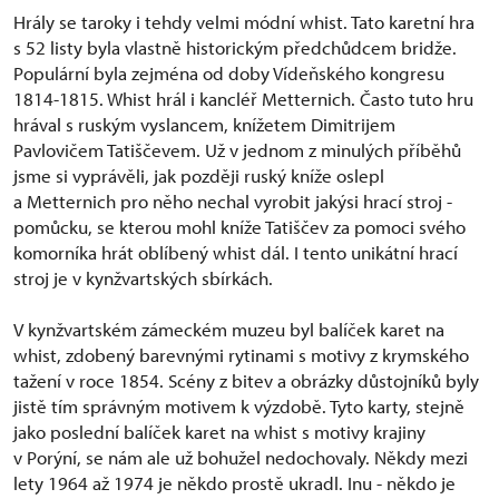
Hrály se taroky i tehdy velmi módní whist. Tato karetní hra
s 52 listy byla vlastně historickým předchůdcem bridže.
Populární byla zejména od doby Vídeňského kongresu
1814-1815. Whist hrál i kancléř Metternich. Často tuto hru
hrával s ruským vyslancem, knížetem Dimitrijem
Pavlovičem Tatiščevem. Už v jednom z minulých příběhů
jsme si vyprávěli, jak později ruský kníže oslepl
a Metternich pro něho nechal vyrobit jakýsi hrací stroj -
pomůcku, se kterou mohl kníže Tatiščev za pomoci svého
komorníka hrát oblíbený whist dál. I tento unikátní hrací
stroj je v kynžvartských sbírkách.
V kynžvartském zámeckém muzeu byl balíček karet na
whist, zdobený barevnými rytinami s motivy z krymského
tažení v roce 1854. Scény z bitev a obrázky důstojníků byly
jistě tím správným motivem k výzdobě. Tyto karty, stejně
jako poslední balíček karet na whist s motivy krajiny
v Porýní, se nám ale už bohužel nedochovaly. Někdy mezi
lety 1964 až 1974 je někdo prostě ukradl. Inu - někdo je