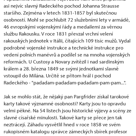
asi nejvíc slavný Radeckého pochod Johanna Strausse
staršího. Zejména v letech 1831-1857 byl skutečnou
osobností. Mohl se pochlubit 72 služebními lety v armádě,
46 evropskými vojenskými řády a medailemi za věrnou
službu Rakousku. V roce 1831 převzal vrchní velení
rakouských jednotek v Itálii, čítajících 109 tisíc mužů. Vydal
podrobné vojenské instrukce a technické instrukce pro
vedení polních manévrů a podílel se na mnoha vojenských
reformách. U Custosy a Novary zvítězil i nad sardinským
králem a 28. března 1849 se svými jednotkami slavně
vstoupil do Milána. Určitě se přitom hrál i pochod
Radeckého - "padadam-padadam-padadam-pam-pam...".
Jak se mohlo stát, že nějaký pan Pargfrider získal tarokové
karty takové významné osobnosti? Karty jsou to opravdu
velmi pěkné. Na 54 listech jsou historické výjevy a scény ze
slavné císařské minulosti. Takové karty se přece jen tak
neztrácejí. Záhadu vysvětlil hned v roce 1858 ve svém
rukopisném katalogu správce zámeckých sbírek profesor