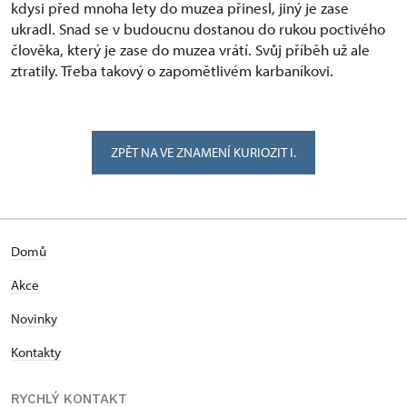
kdysi před mnoha lety do muzea přinesl, jiný je zase
ukradl. Snad se v budoucnu dostanou do rukou poctivého
člověka, který je zase do muzea vrátí. Svůj příběh už ale
ztratily. Třeba takový o zapomětlivém karbaníkovi.
ZPĚT NA VE ZNAMENÍ KURIOZIT I.
Domů
Akce
Novinky
Kontakty
RYCHLÝ KONTAKT